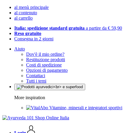
al menù principale
al contenuto
al carrello
Italia: spedizione standard gratuita
a partire da € 59,90
Reso gratuito
Consegna in 2 giorni
Aiuto
Dov'è il mio ordine?
Restituzione prodotti
Costi di spedizione
Opzioni di pagamento
Contattaci
Tutti i temi
More inspiration
Vitamine, minerali e integratori sportivi
Login