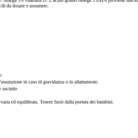
le: omega 3 e vitamina D. L'acido grasso omega 3 DHA proviene dall'al
cili da dosare e assumere.
o
'assunzione in caso di gravidanza o in allattamento
 asciutto
 varia ed equilibrata. Tenere fuori dalla portata dei bambini.