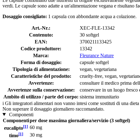
Le capsule combinano due nutrienti di origine esclusivamente vegeta
verdi. Le capsule sono adatte a un'alimentazione vegana e risultano fa
Dosaggio consigliato:
1 capsula con abbondante acqua a colazione.
Art.-Nr.:
XEC-FLE-13342
Contenuto:
30 softgel
EAN:
3700211133425
Codice produttore:
13342
Marca:
Fleurance Nature
Forma di dosaggio:
capsule softgel
Tipologia di alimentazione:
vegan, vegetariana
Caratteristiche del prodotto:
cruelty-free, vegan, vegetarian
Avvertenze:
consultare il medico prima dell
Avvertenze sulla conservazione:
conservare in un luogo fresco e
Ambito di utilizzo / parte del corpo:
sistema immunitario
i
Gli integratori alimentari non vanno intesi come sostituti di una dieta
Non superare il dosaggio giornaliero raccomandato.
Componenti
Componenti
per dose massima giornaliera/servizio (3 softgel)
[1]
60 mg
eucalipto
[1]
30 mg
timo