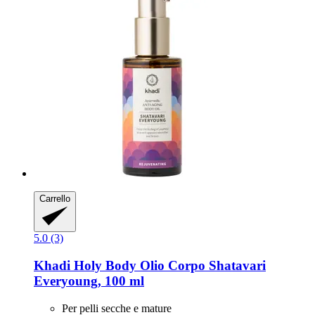
Carrello
5.0 (3)
Khadi
Holy Body Olio Corpo Shatavari
Everyoung, 100 ml
Per pelli secche e mature