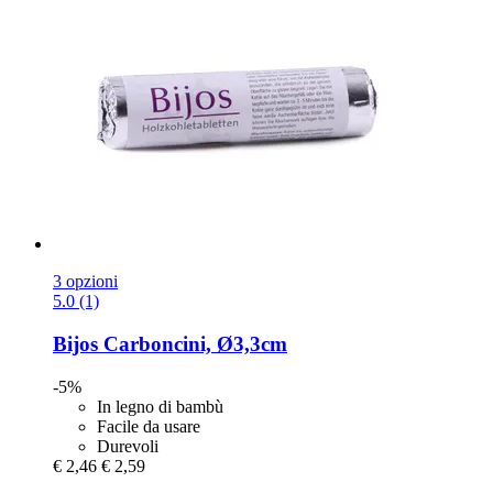
3 opzioni
5.0 (1)
Bijos
Carboncini, Ø3,3cm
-5%
In legno di bambù
Facile da usare
Durevoli
€ 2,46
€ 2,59