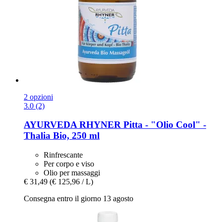
2 opzioni
3.0 (2)
AYURVEDA RHYNER
Pitta -​ "Olio Cool" -​
Thalia Bio, 250 ml
Rinfrescante
Per corpo e viso
Olio per massaggi
€ 31,49
(€ 125,96 / L)
Consegna entro il giorno 13 agosto