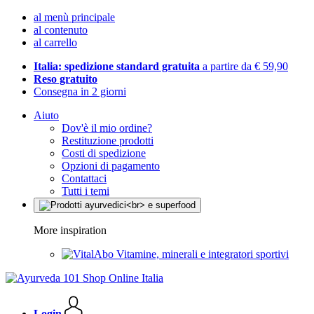
al menù principale
al contenuto
al carrello
Italia: spedizione standard gratuita
a partire da € 59,90
Reso gratuito
Consegna in 2 giorni
Aiuto
Dov'è il mio ordine?
Restituzione prodotti
Costi di spedizione
Opzioni di pagamento
Contattaci
Tutti i temi
More inspiration
Vitamine, minerali e integratori sportivi
Login