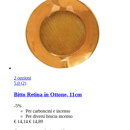
2 opzioni
5.0 (2)
Bitto
Retina in Ottone, 11cm
-5%
Per carboncini e incenso
Per diversi brucia incenso
€ 14,14
€ 14,89