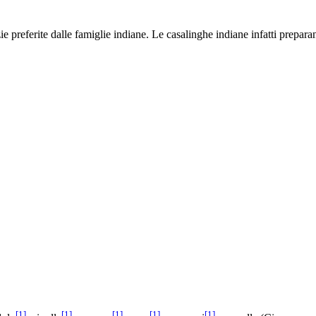
zie preferite dalle famiglie indiane. Le casalinghe indiane infatti prepa
[1]
[1]
[1]
[1]
[1]