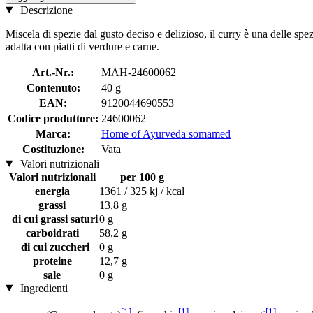
Descrizione
Miscela di spezie dal gusto deciso e delizioso, il curry è una delle spe
adatta con piatti di verdure e carne.
Art.-Nr.:
MAH-24600062
Contenuto:
40 g
EAN:
9120044690553
Codice produttore:
24600062
Marca:
Home of Ayurveda somamed
Costituzione:
Vata
Valori nutrizionali
Valori nutrizionali
per 100 g
energia
1361 / 325 kj / kcal
grassi
13,8 g
di cui grassi saturi
0 g
carboidrati
58,2 g
di cui zuccheri
0 g
proteine
12,7 g
sale
0 g
Ingredienti
[1]
[1]
[1]