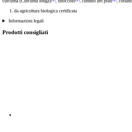
curcuma (Curcuma longa)
, finocchio
, cumino dei prati
, corian
da agricoltura biologica certificata
Informazioni legali
Prodotti consigliati