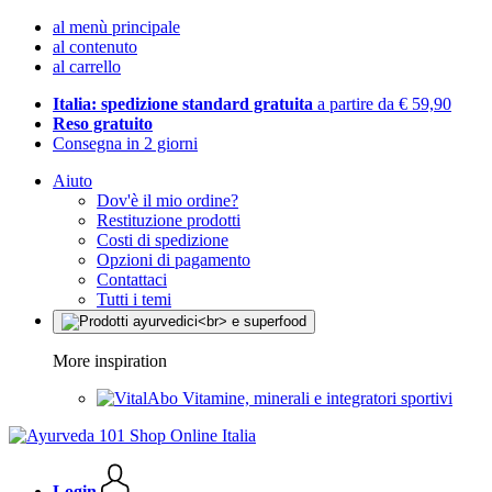
al menù principale
al contenuto
al carrello
Italia: spedizione standard gratuita
a partire da € 59,90
Reso gratuito
Consegna in 2 giorni
Aiuto
Dov'è il mio ordine?
Restituzione prodotti
Costi di spedizione
Opzioni di pagamento
Contattaci
Tutti i temi
More inspiration
Vitamine, minerali e integratori sportivi
Login