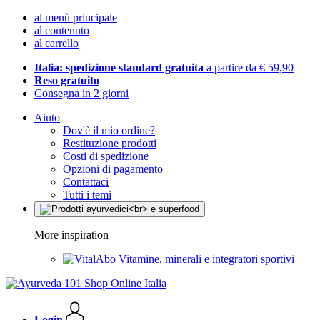
al menù principale
al contenuto
al carrello
Italia: spedizione standard gratuita
a partire da € 59,90
Reso gratuito
Consegna in 2 giorni
Aiuto
Dov'è il mio ordine?
Restituzione prodotti
Costi di spedizione
Opzioni di pagamento
Contattaci
Tutti i temi
More inspiration
Vitamine, minerali e integratori sportivi
Login