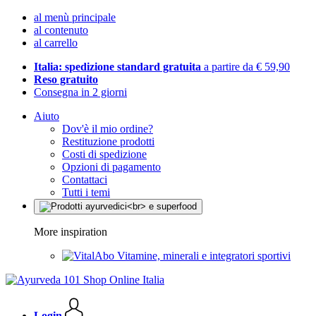
al menù principale
al contenuto
al carrello
Italia: spedizione standard gratuita
a partire da € 59,90
Reso gratuito
Consegna in 2 giorni
Aiuto
Dov'è il mio ordine?
Restituzione prodotti
Costi di spedizione
Opzioni di pagamento
Contattaci
Tutti i temi
More inspiration
Vitamine, minerali e integratori sportivi
Login