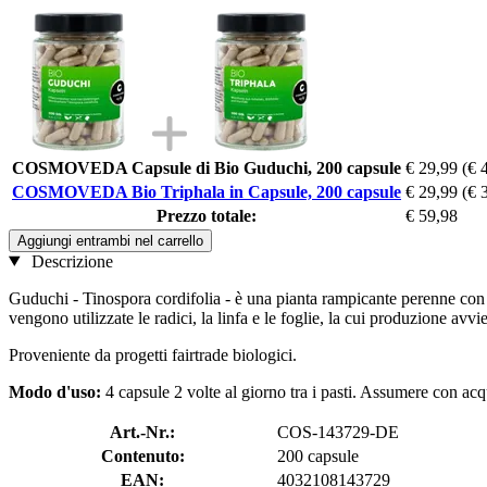
COSMOVEDA Capsule di Bio Guduchi, 200 capsule
€ 29,99
(€ 
COSMOVEDA Bio Triphala in Capsule, 200 capsule
€ 29,99
(€ 
Prezzo totale:
€ 59,98
Aggiungi entrambi nel carrello
Descrizione
Guduchi - Tinospora cordifolia - è una pianta rampicante perenne con fo
vengono utilizzate le radici, la linfa e le foglie, la cui produzione av
Proveniente da progetti fairtrade biologici.
Modo d'uso:
4 capsule 2 volte al giorno tra i pasti. Assumere con ac
Art.-Nr.:
COS-143729-DE
Contenuto:
200 capsule
EAN:
4032108143729