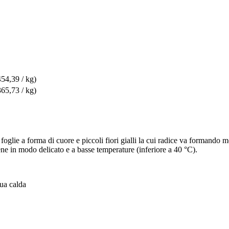
454,39 / kg)
365,73 / kg)
glie a forma di cuore e piccoli fiori gialli la cui radice va formando mo
viene in modo delicato e a basse temperature (inferiore a 40 °C).
qua calda