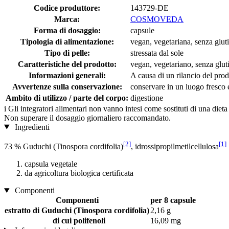
Codice produttore:
143729-DE
Marca:
COSMOVEDA
Forma di dosaggio:
capsule
Tipologia di alimentazione:
vegan, vegetariana, senza gluti
Tipo di pelle:
stressata dal sole
Caratteristiche del prodotto:
vegan, vegetariano, senza gluti
Informazioni generali:
A causa di un rilancio del prod
Avvertenze sulla conservazione:
conservare in un luogo fresco e 
Ambito di utilizzo / parte del corpo:
digestione
i
Gli integratori alimentari non vanno intesi come sostituti di una dieta
Non superare il dosaggio giornaliero raccomandato.
Ingredienti
[2]
[1]
73 % Guduchi (Tinospora cordifolia)
, idrossipropilmetilcellulosa
capsula vegetale
da agricoltura biologica certificata
Componenti
Componenti
per 8 capsule
estratto di Guduchi (Tinospora cordifolia)
2,16 g
di cui polifenoli
16,09 mg