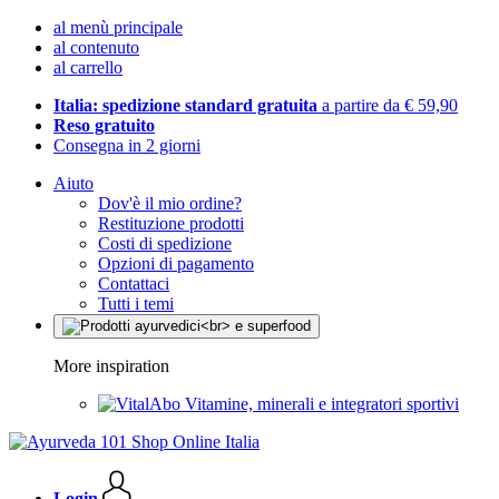
al menù principale
al contenuto
al carrello
Italia: spedizione standard gratuita
a partire da € 59,90
Reso gratuito
Consegna in 2 giorni
Aiuto
Dov'è il mio ordine?
Restituzione prodotti
Costi di spedizione
Opzioni di pagamento
Contattaci
Tutti i temi
More inspiration
Vitamine, minerali e integratori sportivi
Login