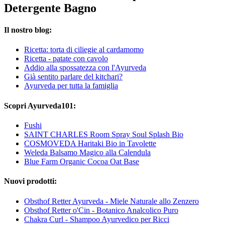
Detergente Bagno
Il nostro blog:
Ricetta: torta di ciliegie al cardamomo
Ricetta - patate con cavolo
Addio alla spossatezza con l'Ayurveda
Già sentito parlare del kitchari?
Ayurveda per tutta la famiglia
Scopri Ayurveda101:
Fushi
SAINT CHARLES Room Spray Soul Splash Bio
COSMOVEDA Haritaki Bio in Tavolette
Weleda Balsamo Magico alla Calendula
Blue Farm Organic Cocoa Oat Base
Nuovi prodotti:
Obsthof Retter Ayurveda - Miele Naturale allo Zenzero
Obsthof Retter o'Cin - Botanico Analcolico Puro
Chakra Curl - Shampoo Ayurvedico per Ricci