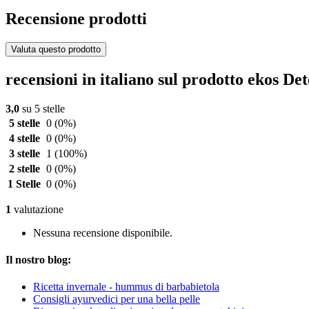
Recensione prodotti
Valuta questo prodotto
recensioni in italiano sul prodotto ekos D
3,0
su 5 stelle
5 stelle
0
(0%)
4 stelle
0
(0%)
3 stelle
1
(100%)
2 stelle
0
(0%)
1 Stelle
0
(0%)
1
valutazione
Nessuna recensione disponibile.
Il nostro blog:
Ricetta invernale - hummus di barbabietola
Consigli ayurvedici per una bella pelle