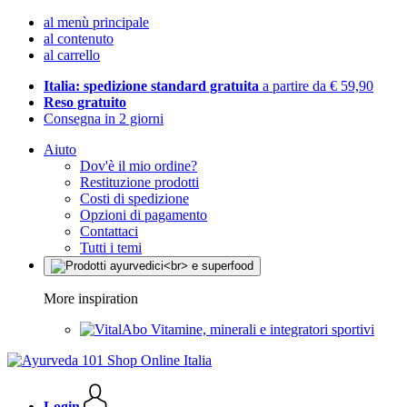
al menù principale
al contenuto
al carrello
Italia: spedizione standard gratuita
a partire da € 59,90
Reso gratuito
Consegna in 2 giorni
Aiuto
Dov'è il mio ordine?
Restituzione prodotti
Costi di spedizione
Opzioni di pagamento
Contattaci
Tutti i temi
More inspiration
Vitamine, minerali e integratori sportivi
Login