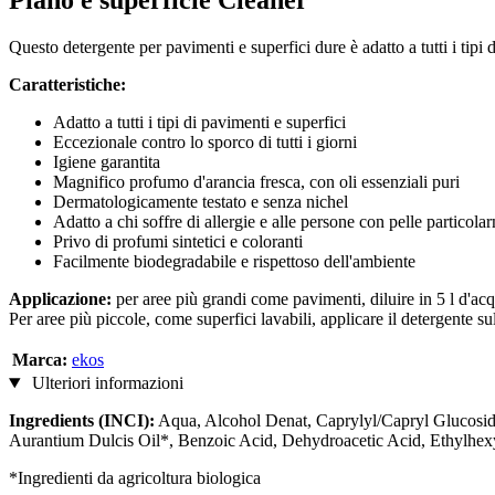
Piano e superficie Cleaner
Questo detergente per pavimenti e superfici dure è adatto a tutti i tipi 
Caratteristiche:
Adatto a tutti i tipi di pavimenti e superfici
Eccezionale contro lo sporco di tutti i giorni
Igiene garantita
Magnifico profumo d'arancia fresca, con oli essenziali puri
Dermatologicamente testato e senza nichel
Adatto a chi soffre di allergie e alle persone con pelle particola
Privo di profumi sintetici e coloranti
Facilmente biodegradabile e rispettoso dell'ambiente
Applicazione:
per aree più grandi come pavimenti, diluire in 5 l d'a
Per aree più piccole, come superfici lavabili, applicare il detergente s
Marca:
ekos
Ulteriori informazioni
Ingredients (INCI):
Aqua, Alcohol Denat, Caprylyl/Capryl Glucosid
Aurantium Dulcis Oil*, Benzoic Acid, Dehydroacetic Acid, Ethylhex
*Ingredienti da agricoltura biologica