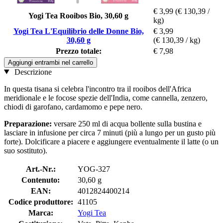
€ 3,99
(€ 130,39 /
Yogi Tea Rooibos Bio, 30,60 g
kg)
Yogi Tea L'Equilibrio delle Donne Bio,
€ 3,99
30,60 g
(€ 130,39 / kg)
Prezzo totale:
€ 7,98
Aggiungi entrambi nel carrello
Descrizione
In questa tisana si celebra l'incontro tra il rooibos dell'Africa
meridionale e le focose spezie dell'India, come cannella, zenzero,
chiodi di garofano, cardamomo e pepe nero.
Preparazione:
versare 250 ml di acqua bollente sulla bustina e
lasciare in infusione per circa 7 minuti (più a lungo per un gusto più
forte). Dolcificare a piacere e aggiungere eventualmente il latte (o un
suo sostituto).
Art.-Nr.:
YOG-327
Contenuto:
30,60 g
EAN:
4012824400214
Codice produttore:
41105
Marca:
Yogi Tea