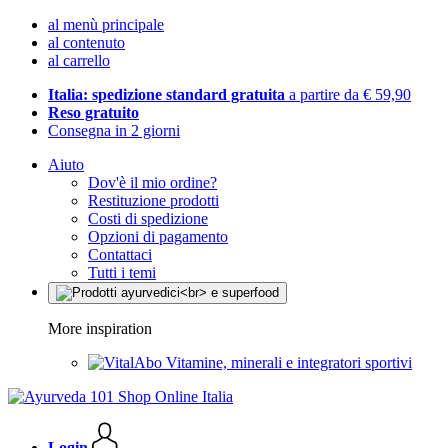
al menù principale
al contenuto
al carrello
Italia: spedizione standard gratuita
a partire da € 59,90
Reso gratuito
Consegna in 2 giorni
Aiuto
Dov'è il mio ordine?
Restituzione prodotti
Costi di spedizione
Opzioni di pagamento
Contattaci
Tutti i temi
More inspiration
Vitamine, minerali e integratori sportivi
Login