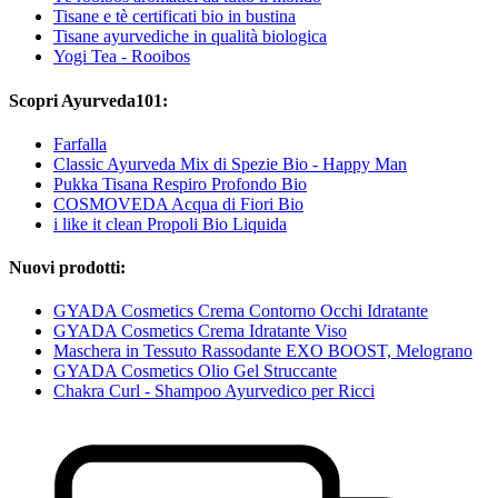
Tisane e tè certificati bio in bustina
Tisane ayurvediche in qualità biologica
Yogi Tea - Rooibos
Scopri Ayurveda101:
Farfalla
Classic Ayurveda Mix di Spezie Bio - Happy Man
Pukka Tisana Respiro Profondo Bio
COSMOVEDA Acqua di Fiori Bio
i like it clean Propoli Bio Liquida
Nuovi prodotti:
GYADA Cosmetics Crema Contorno Occhi Idratante
GYADA Cosmetics Crema Idratante Viso
Maschera in Tessuto Rassodante EXO BOOST, Melograno
GYADA Cosmetics Olio Gel Struccante
Chakra Curl - Shampoo Ayurvedico per Ricci