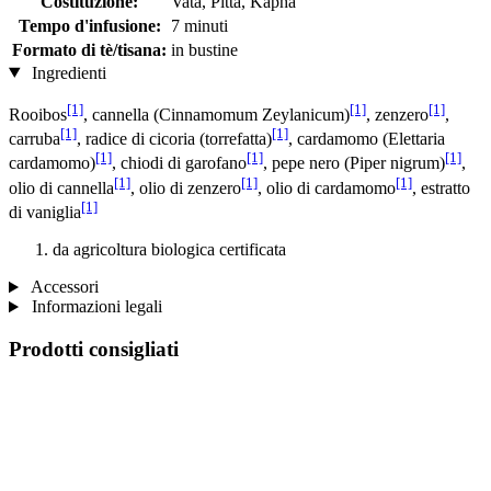
Costituzione:
Vata, Pitta, Kapha
Tempo d'infusione:
7 minuti
Formato di tè/tisana:
in bustine
Ingredienti
[1]
[1]
[1]
Rooibos
, cannella (Cinnamomum Zeylanicum)
, zenzero
,
[1]
[1]
carruba
, radice di cicoria (torrefatta)
, cardamomo (Elettaria
[1]
[1]
[1]
cardamomo)
, chiodi di garofano
, pepe nero (Piper nigrum)
,
[1]
[1]
[1]
olio di cannella
, olio di zenzero
, olio di cardamomo
, estratto
[1]
di vaniglia
da agricoltura biologica certificata
Accessori
Informazioni legali
Prodotti consigliati