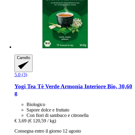
Carrello
5.0 (3)
Yogi Tea
Tè Verde Armonia Interiore Bio, 30,60
g
Biologico
Sapore dolce e fruttato
Con fiori di sambuco e citronella
€ 3,69
(€ 120,59 / kg)
Consegna entro il giorno 12 agosto