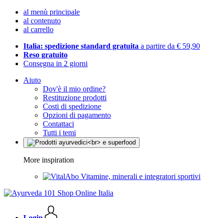
al menù principale
al contenuto
al carrello
Italia: spedizione standard gratuita
a partire da € 59,90
Reso gratuito
Consegna in 2 giorni
Aiuto
Dov'è il mio ordine?
Restituzione prodotti
Costi di spedizione
Opzioni di pagamento
Contattaci
Tutti i temi
More inspiration
Vitamine, minerali e integratori sportivi
Login