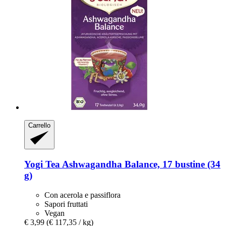
Carrello
Yogi Tea
Ashwagandha Balance, 17 bustine (34
g)
Con acerola e passiflora
Sapori fruttati
Vegan
€ 3,99
(€ 117,35 / kg)