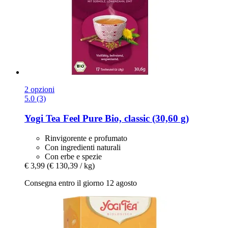
2 opzioni
5.0 (3)
Yogi Tea
Feel Pure Bio, classic (30,60 g)
Rinvigorente e profumato
Con ingredienti naturali
Con erbe e spezie
€ 3,99
(€ 130,39 / kg)
Consegna entro il giorno 12 agosto