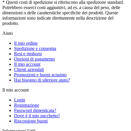
* Questi costi di spedizione si riferiscono alla spedizione standard.
Potrebbero esserci costi aggiuntivi, ad es. a causa del peso, delle
dimensioni o delle caratterstiche specifiche dei prodotti. Queste
informazioni sono indicate direttamente nella descrizione del
prodotto.
Aiuto
Il mio ordine
Spedizione e consegna
Resi e rimborsi
Opzioni di pagamento
Il mio account
Clienti aziendali
Promozioni e buoni acquisto
Hai bisogno di ulteriore aiuto?
Il mio account
Login
Registrazione
Password dimenticata?
Dove è il mio pacchetto?
Riscossione buoni
Informazioni Utili