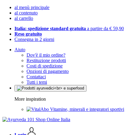
al menù principale
al contenuto
al carrello
Italia: spedizione standard gratuita
a partire da € 59,90
Reso gratuito
Consegna in 2 giorni
Aiuto
Dov'è il mio ordine?
Restituzione prodotti
Costi di spedizione
Opzioni di pagamento
Contattaci
Tutti i temi
More inspiration
Vitamine, minerali e integratori sportivi
Login