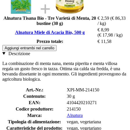
Alnatura Tisana Bio - Tre Varietà di Menta, 20
€ 2,59
(€ 86,33
bustine (30 g)
/ kg)
€ 8,99
Alnatura Miele di Acacia Bio, 500 g
(€ 17,98 / kg)
Prezzo totale:
€ 11,58
Aggiungi entrambi nel carrello
Descrizione
La combinazione di menta nana, menta piperita e menta villosa
regala un gusto fresco in tazza. Ottima sia calda sia fredda, è una
bevanda dissetante in ogni momento. Gli ingredienti provengono da
agricoltura biologica.
Art.-Nr.:
XPI-MM-214150
Contenuto:
30 g
EAN:
4104420210271
Codice produttore:
214150
Marca:
Alnatura
Tipologia di alimentazione:
vegan, vegetariana
Caratteristiche del prodotto:
vegan, vegetariano