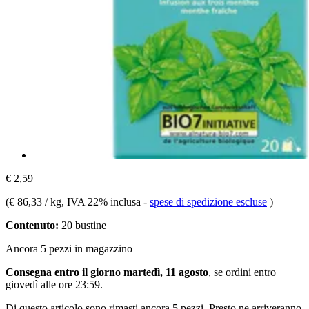
€ 2,59
(
€ 86,33 / kg
, IVA 22% inclusa
-
spese di spedizione escluse
)
Contenuto:
20 bustine
Ancora 5 pezzi in magazzino
Consegna entro il giorno martedì, 11 agosto
, se ordini entro
giovedì alle ore 23:59
.
Di questo articolo sono rimasti ancora 5 pezzi. Presto ne arriveranno