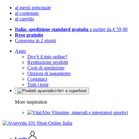
al menù principale
al contenuto
al carrello
Italia: spedizione standard gratuita
a partire da € 59,90
Reso gratuito
Consegna in 2 giorni
Aiuto
Dov'è il mio ordine?
Restituzione prodotti
Costi di spedizione
Opzioni di pagamento
Contattaci
Tutti i temi
More inspiration
Vitamine, minerali e integratori sportivi
Login