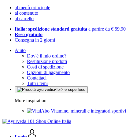
al menù principale
al contenuto
al carrello
Italia: spedizione standard gratuita
a partire da € 59,90
Reso gratuito
Consegna in 2 giorni
Aiuto
Dov'è il mio ordine?
Restituzione prodotti
Costi di spedizione
Opzioni di pagamento
Contattaci
Tutti i temi
More inspiration
Vitamine, minerali e integratori sportivi
Login