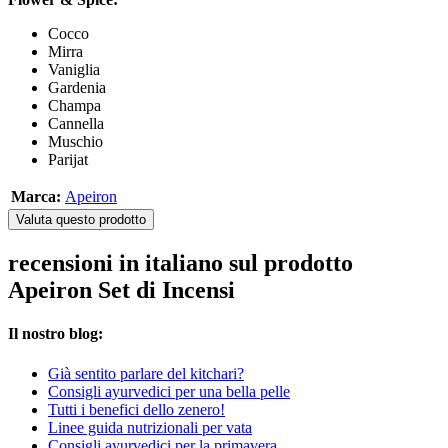
Cocco
Mirra
Vaniglia
Gardenia
Champa
Cannella
Muschio
Parijat
Marca:
Apeiron
Valuta questo prodotto
recensioni in italiano sul prodotto
Apeiron Set di Incensi
Il nostro blog:
Già sentito parlare del kitchari?
Consigli ayurvedici per una bella pelle
Tutti i benefici dello zenero!
Linee guida nutrizionali per vata
Consigli ayurvedici per la primavera