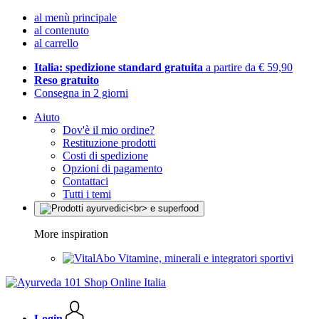
al menù principale
al contenuto
al carrello
Italia: spedizione standard gratuita
a partire da € 59,90
Reso gratuito
Consegna in 2 giorni
Aiuto
Dov'è il mio ordine?
Restituzione prodotti
Costi di spedizione
Opzioni di pagamento
Contattaci
Tutti i temi
More inspiration
Vitamine, minerali e integratori sportivi
Login