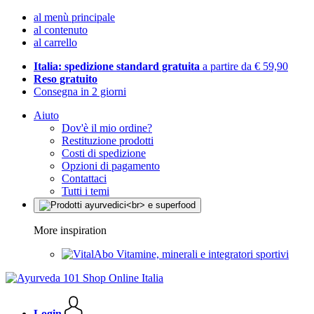
al menù principale
al contenuto
al carrello
Italia: spedizione standard gratuita
a partire da € 59,90
Reso gratuito
Consegna in 2 giorni
Aiuto
Dov'è il mio ordine?
Restituzione prodotti
Costi di spedizione
Opzioni di pagamento
Contattaci
Tutti i temi
More inspiration
Vitamine, minerali e integratori sportivi
Login