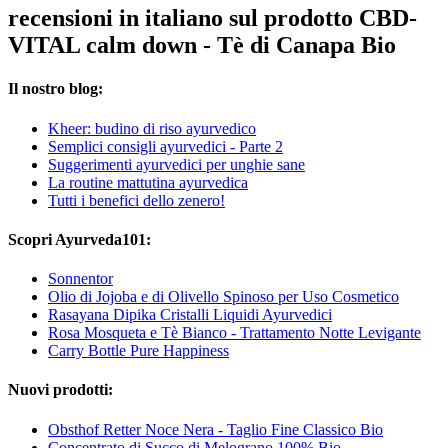
recensioni in italiano sul prodotto CBD-
VITAL calm down - Tè di Canapa Bio
Il nostro blog:
Kheer: budino di riso ayurvedico
Semplici consigli ayurvedici - Parte 2
Suggerimenti ayurvedici per unghie sane
La routine mattutina ayurvedica
Tutti i benefici dello zenero!
Scopri Ayurveda101:
Sonnentor
Olio di Jojoba e di Olivello Spinoso per Uso Cosmetico
Rasayana Dipika Cristalli Liquidi Ayurvedici
Rosa Mosqueta e Tè Bianco - Trattamento Notte Levigante
Carry Bottle Pure Happiness
Nuovi prodotti:
Obsthof Retter Noce Nera - Taglio Fine Classico Bio
Concentrato di Succo di Melograno 100% Bio