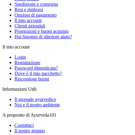
Spedizione e consegna
Resi e rimborsi
Opzioni di pagamento
Il mio account
Clienti aziendali
Promozioni e buoni acquisto
Hai bisogno di ulteriore aiuto?
Il mio account
Login
Registrazione
Password dimenticata?
Dove è il mio pacchetto?
Riscossione buoni
Informazioni Utili
Il giornale ayurvedico
Noi e il nostro ambiente
A proposito di Ayurveda101
Contattaci
Il nostro gruppo