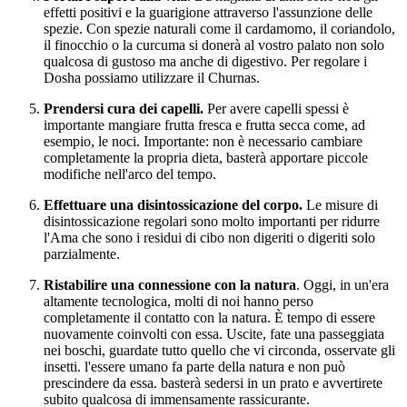
effetti positivi e la guarigione attraverso l'assunzione delle
spezie. Con spezie naturali come il cardamomo, il coriandolo,
il finocchio o la curcuma si donerà al vostro palato non solo
qualcosa di gustoso ma anche di digestivo. Per regolare i
Dosha possiamo utilizzare il Churnas.
Prendersi cura dei capelli.
Per avere capelli spessi è
importante mangiare frutta fresca e frutta secca come, ad
esempio, le noci. Importante: non è necessario cambiare
completamente la propria dieta, basterà apportare piccole
modifiche nell'arco del tempo.
Effettuare una disintossicazione del corpo.
Le misure di
disintossicazione regolari sono molto importanti per ridurre
l'Ama che sono i residui di cibo non digeriti o digeriti solo
parzialmente.
Ristabilire una connessione con la natura
. Oggi, in un'era
altamente tecnologica, molti di noi hanno perso
completamente il contatto con la natura. È tempo di essere
nuovamente coinvolti con essa. Uscite, fate una passeggiata
nei boschi, guardate tutto quello che vi circonda, osservate gli
insetti. l'essere umano fa parte della natura e non può
prescindere da essa. basterà sedersi in un prato e avvertirete
subito qualcosa di immensamente rassicurante.