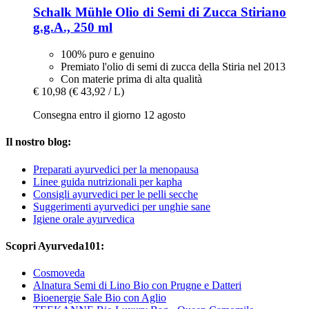
Schalk Mühle
Olio di Semi di Zucca Stiriano
g.g.A., 250 ml
100% puro e genuino
Premiato l'olio di semi di zucca della Stiria nel 2013
Con materie prima di alta qualità
€ 10,98
(€ 43,92 / L)
Consegna entro il giorno 12 agosto
Il nostro blog:
Preparati ayurvedici per la menopausa
Linee guida nutrizionali per kapha
Consigli ayurvedici per le pelli secche
Suggerimenti ayurvedici per unghie sane
Igiene orale ayurvedica
Scopri Ayurveda101:
Cosmoveda
Alnatura Semi di Lino Bio con Prugne e Datteri
Bioenergie Sale Bio con Aglio