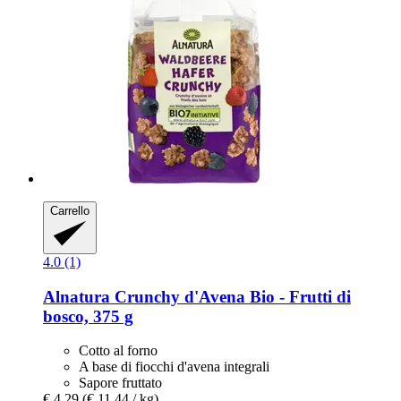
Carrello
4.0 (1)
Alnatura
Crunchy d'Avena Bio -​ Frutti di
bosco, 375 g
Cotto al forno
A base di fiocchi d'avena integrali
Sapore fruttato
€ 4,29
(€ 11,44 / kg)