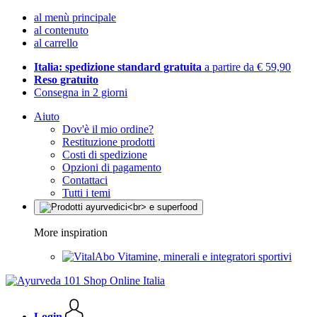
al menù principale
al contenuto
al carrello
Italia: spedizione standard gratuita
a partire da € 59,90
Reso gratuito
Consegna in 2 giorni
Aiuto
Dov'è il mio ordine?
Restituzione prodotti
Costi di spedizione
Opzioni di pagamento
Contattaci
Tutti i temi
More inspiration
Vitamine, minerali e integratori sportivi
Login