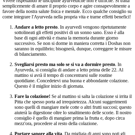
Vivere rispettando le discipline ayurvediche non è difficile. Si tratta
semplicemente di amare il proprio corpo e agire consapevolmente a
favore della nostra salute fisica e mentale. Ecco qualche consiglio su
come integrare l'Ayurveda nella propria vita e trarne effetti benefici!
Andare a letto presto
. In ayurvedi vengono ripetutamente
sottolineati gli effetti positivi di un sonno sano. Esso è alla
base di ogni attività e risana la memoria durante giorno
successivo. Se non si dorme in maniera corretta i Doshas non
saranno in equilibrio; bisognerà, dunque, correggere le misure
di bilanciamento.
Svegliarsi presto ma solo se si va a dormire presto
. In
Ayurveda, si consiglia di andare a letto prima delle 22. Al
mattino si avrà il tempo di concentrarsi sulle routine
quotidiane. Concedetevi una buona e abbondante colazione.
Questo è il miglior inizio di giornata.
Fare la colazione!
Se al mattino si salta la colazione si irrita il
Pitta che spesso porta ad irrequietezza. Alcuni suggerimenti
sono quelli di mangiare mele cotte o altri frutti succosi; questo
aiuterà la digestione oltre lo smaltimento delle scorie. Il nostro
consiglio è quello di mangiare prima la frutta e, dopo circa
mezz'ora, procedere al resto della colazione.
Portare sapore alla vita
. Da migliaia di anni sono noti gli