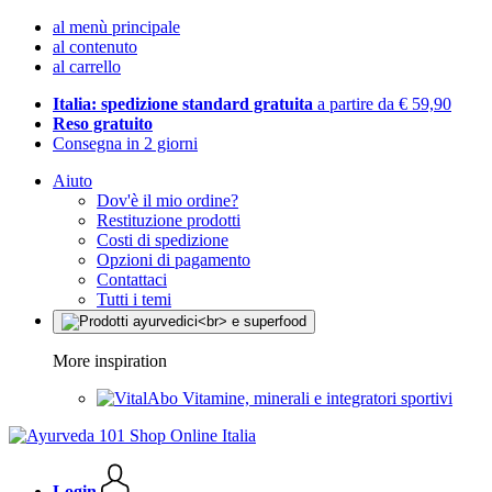
al menù principale
al contenuto
al carrello
Italia: spedizione standard gratuita
a partire da € 59,90
Reso gratuito
Consegna in 2 giorni
Aiuto
Dov'è il mio ordine?
Restituzione prodotti
Costi di spedizione
Opzioni di pagamento
Contattaci
Tutti i temi
More inspiration
Vitamine, minerali e integratori sportivi
Login