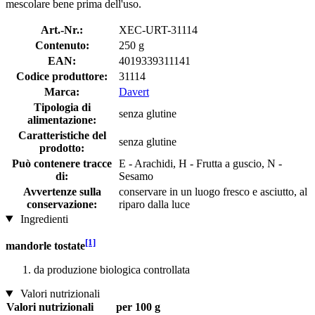
mescolare bene prima dell'uso.
Art.-Nr.:
XEC-URT-31114
Contenuto:
250 g
EAN:
4019339311141
Codice produttore:
31114
Marca:
Davert
Tipologia di
senza glutine
alimentazione:
Caratteristiche del
senza glutine
prodotto:
Può contenere tracce
E - Arachidi, H - Frutta a guscio, N -
di:
Sesamo
Avvertenze sulla
conservare in un luogo fresco e asciutto, al
conservazione:
riparo dalla luce
Ingredienti
[1]
mandorle tostate
da produzione biologica controllata
Valori nutrizionali
Valori nutrizionali
per 100 g