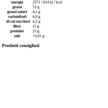
energia
2571 / 614 kj / kcal
grassi
53 g
grassi saturi
4,1 g
carboidrati
6,9 g
di cui zuccheri
4,2 g
fibre
11 g
proteine
23 g
sale
<0,01 g
Prodotti consigliati