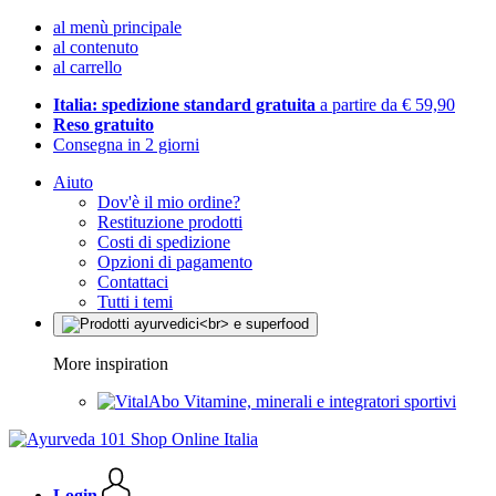
al menù principale
al contenuto
al carrello
Italia: spedizione standard gratuita
a partire da € 59,90
Reso gratuito
Consegna in 2 giorni
Aiuto
Dov'è il mio ordine?
Restituzione prodotti
Costi di spedizione
Opzioni di pagamento
Contattaci
Tutti i temi
More inspiration
Vitamine, minerali e integratori sportivi
Login