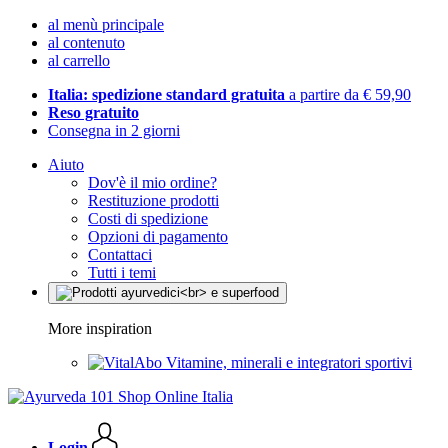
al menù principale
al contenuto
al carrello
Italia: spedizione standard gratuita
a partire da € 59,90
Reso gratuito
Consegna in 2 giorni
Aiuto
Dov'è il mio ordine?
Restituzione prodotti
Costi di spedizione
Opzioni di pagamento
Contattaci
Tutti i temi
More inspiration
Vitamine, minerali e integratori sportivi
Login