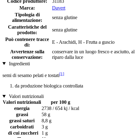
Codice produttore:
31183
Marca:
Davert
Tipologia di
senza glutine
alimentazione:
Caratteristiche del
senza glutine
prodotto:
Può contenere tracce
E - Arachidi, H - Frutta a guscio
di:
Avvertenze sulla
conservare in un luogo fresco e asciutto, al
conservazione:
riparo dalla luce
Ingredienti
[1]
semi di sesamo pelati e tostati
da produzione biologica controllata
Valori nutrizionali
Valori nutrizionali
per 100 g
energia
2738 / 654 kj / kcal
grassi
58 g
grassi saturi
8,8 g
carboidrati
3 g
di cui zuccheri
1 g