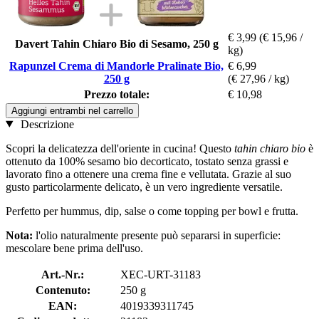
€ 3,99
(€ 15,96 /
Davert Tahin Chiaro Bio di Sesamo, 250 g
kg)
Rapunzel Crema di Mandorle Pralinate Bio,
€ 6,99
250 g
(€ 27,96 / kg)
Prezzo totale:
€ 10,98
Aggiungi entrambi nel carrello
Descrizione
Scopri la delicatezza dell'oriente in cucina! Questo
tahin chiaro bio
è
ottenuto da 100% sesamo bio decorticato, tostato senza grassi e
lavorato fino a ottenere una crema fine e vellutata. Grazie al suo
gusto particolarmente delicato, è un vero ingrediente versatile.
Perfetto per hummus, dip, salse o come topping per bowl e frutta.
Nota:
l'olio naturalmente presente può separarsi in superficie:
mescolare bene prima dell'uso.
Art.-Nr.:
XEC-URT-31183
Contenuto:
250 g
EAN:
4019339311745