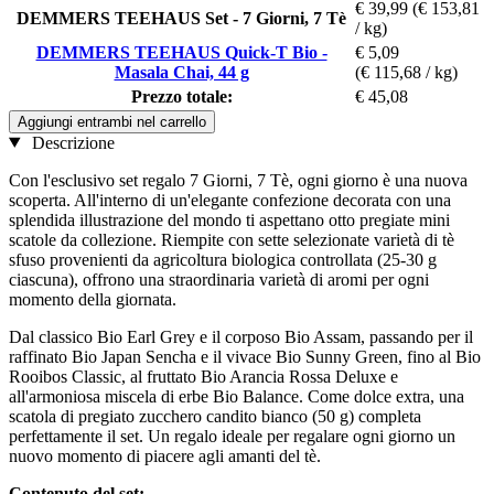
€ 39,99
(€ 153,81
DEMMERS TEEHAUS Set - 7 Giorni, 7 Tè
/ kg)
DEMMERS TEEHAUS Quick-T Bio -
€ 5,09
Masala Chai, 44 g
(€ 115,68 / kg)
Prezzo totale:
€ 45,08
Aggiungi entrambi nel carrello
Descrizione
Con l'esclusivo set regalo 7 Giorni, 7 Tè, ogni giorno è una nuova
scoperta. All'interno di un'elegante confezione decorata con una
splendida illustrazione del mondo ti aspettano otto pregiate mini
scatole da collezione. Riempite con sette selezionate varietà di tè
sfuso provenienti da agricoltura biologica controllata (25-30 g
ciascuna), offrono una straordinaria varietà di aromi per ogni
momento della giornata.
Dal classico Bio Earl Grey e il corposo Bio Assam, passando per il
raffinato Bio Japan Sencha e il vivace Bio Sunny Green, fino al Bio
Rooibos Classic, al fruttato Bio Arancia Rossa Deluxe e
all'armoniosa miscela di erbe Bio Balance. Come dolce extra, una
scatola di pregiato zucchero candito bianco (50 g) completa
perfettamente il set. Un regalo ideale per regalare ogni giorno un
nuovo momento di piacere agli amanti del tè.
Contenuto del set: