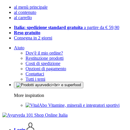
al menù principale
al contenuto
al carrello
Italia: spedizione standard gratuita
a partire da € 59,90
Reso gratuito
Consegna in 2 giorni
Aiuto
Dov'è il mio ordine?
Restituzione prodotti
Costi di spedizione
Opzioni di pagamento
Contattaci
Tutti i temi
More inspiration
Vitamine, minerali e integratori sportivi
Login