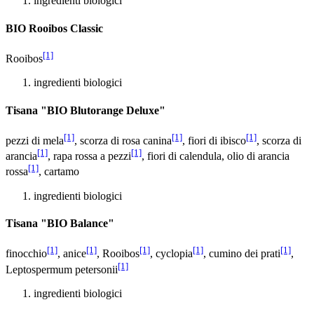
ingredienti biologici
BIO Rooibos Classic
[1]
Rooibos
ingredienti biologici
Tisana "BIO Blutorange Deluxe"
[1]
[1]
[1]
pezzi di mela
, scorza di rosa canina
, fiori di ibisco
, scorza di
[1]
[1]
arancia
, rapa rossa a pezzi
, fiori di calendula, olio di arancia
[1]
rossa
, cartamo
ingredienti biologici
Tisana "BIO Balance"
[1]
[1]
[1]
[1]
[1]
finocchio
, anice
, Rooibos
, cyclopia
, cumino dei prati
,
[1]
Leptospermum petersonii
ingredienti biologici