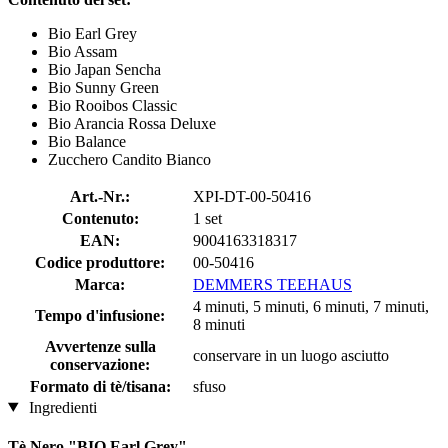
Bio Earl Grey
Bio Assam
Bio Japan Sencha
Bio Sunny Green
Bio Rooibos Classic
Bio Arancia Rossa Deluxe
Bio Balance
Zucchero Candito Bianco
Art.-Nr.:
XPI-DT-00-50416
Contenuto:
1 set
EAN:
9004163318317
Codice produttore:
00-50416
Marca:
DEMMERS TEEHAUS
4 minuti, 5 minuti, 6 minuti, 7 minuti,
Tempo d'infusione:
8 minuti
Avvertenze sulla
conservare in un luogo asciutto
conservazione:
Formato di tè/tisana:
sfuso
Ingredienti
Tè Nero "BIO Earl Grey"