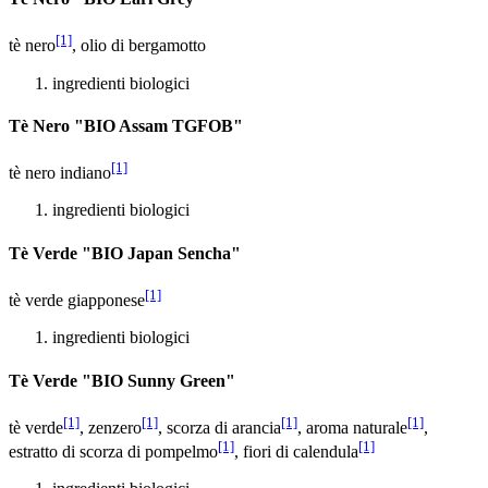
[1]
tè nero
, olio di bergamotto
ingredienti biologici
Tè Nero "BIO Assam TGFOB"
[1]
tè nero indiano
ingredienti biologici
Tè Verde "BIO Japan Sencha"
[1]
tè verde giapponese
ingredienti biologici
Tè Verde "BIO Sunny Green"
[1]
[1]
[1]
[1]
tè verde
, zenzero
, scorza di arancia
, aroma naturale
,
[1]
[1]
estratto di scorza di pompelmo
, fiori di calendula