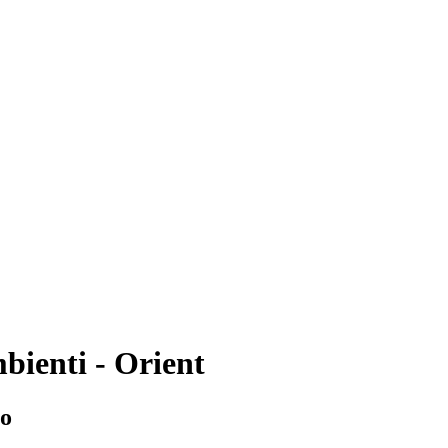
ienti - Orient
to