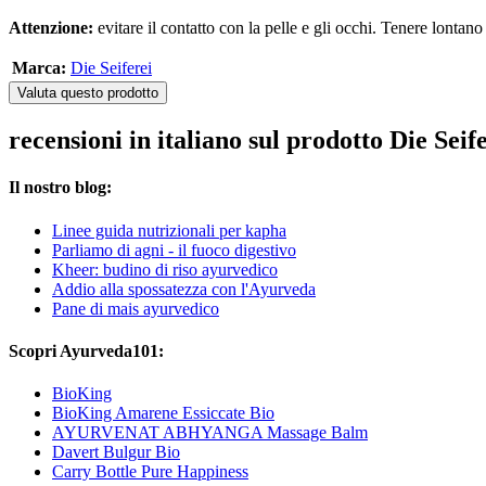
Attenzione:
evitare il contatto con la pelle e gli occhi. Tenere lontan
Marca:
Die Seiferei
Valuta questo prodotto
recensioni in italiano sul prodotto Die Se
Il nostro blog:
Linee guida nutrizionali per kapha
Parliamo di agni - il fuoco digestivo
Kheer: budino di riso ayurvedico
Addio alla spossatezza con l'Ayurveda
Pane di mais ayurvedico
Scopri Ayurveda101:
BioKing
BioKing Amarene Essiccate Bio
AYURVENAT ABHYANGA Massage Balm
Davert Bulgur Bio
Carry Bottle Pure Happiness