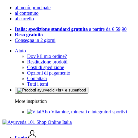
al menù principale
al contenuto
al carrello
Italia: spedizione standard gratuita
a partire da € 59,90
Reso gratuito
Consegna in 2 giorni
Aiuto
Dov'è il mio ordine?
Restituzione prodotti
Costi di spedizione
Opzioni di pagamento
Contattaci
Tutti i temi
More inspiration
Vitamine, minerali e integratori sportivi
Login