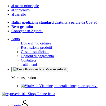
al menù principale
al contenuto
al carrello
Italia: spedizione standard gratuita
a partire da € 59,90
Reso gratuito
Consegna in 2 giorni
Aiuto
Dov'è il mio ordine?
Restituzione prodotti
Costi di spedizione
Opzioni di pagamento
Contattaci
Tutti i temi
More inspiration
Vitamine, minerali e integratori sportivi
Login