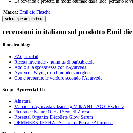
La bevanda è protetta in modo ottimale dalla luce, pertanto le 
Marca:
Emil die Flasche
Valuta questo prodotto
recensioni in italiano sul prodotto Emil di
Il nostro blog:
FAQ Idrolati
Ricetta invernale - hummus di barbabietola
Addio alla spossatezza con l'Ayurveda
Ayurveda & yoga: un binomio sinergico
Come preparare le verdure secondo l'Ayurveda
Scopri Ayurveda101:
Alnatura
Maharishi Ayurveda Cleansing Milk ANTI-AGE Exclusiv
Fleurance Nature Olio di Semi di Zucca
Rosental Organics Décolleté Glow Serum
DEMMERS TEEHAUS Tisana - Pesca e Albicocca