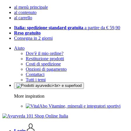
al menù principale
al contenuto
al carrello
Italia: spedizione standard gratuita
a partire da € 59,90
Reso gratuito
Consegna in 2 giorni
Aiuto
Dov'è il mio ordine?
Restituzione prodotti
Costi di spedizione
Opzioni di pagamento
Contattaci
Tutti i temi
More inspiration
Vitamine, minerali e integratori sportivi
Login