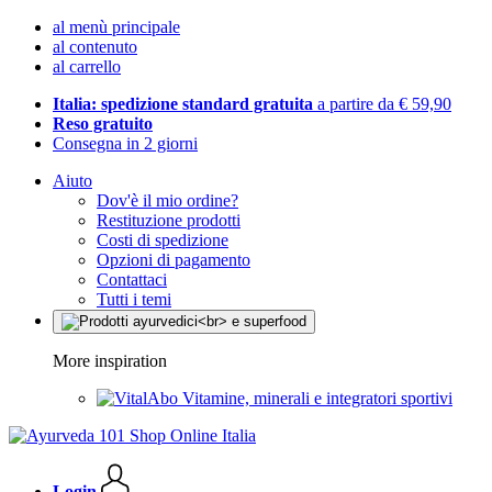
al menù principale
al contenuto
al carrello
Italia: spedizione standard gratuita
a partire da € 59,90
Reso gratuito
Consegna in 2 giorni
Aiuto
Dov'è il mio ordine?
Restituzione prodotti
Costi di spedizione
Opzioni di pagamento
Contattaci
Tutti i temi
More inspiration
Vitamine, minerali e integratori sportivi
Login