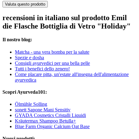
Valuta questo prodotto
recensioni in italiano sul prodotto Emil
die Flasche Bottiglia di Vetro "Holiday"
Il nostro blog:
Matcha - una vera bomba per la salute
Spezie e dosha
Consigli ayurvedici per una bella pelle
Tutti i benefici dello zenero!
Come placare pitta, un'estate all'insegna dell'alimentazione
ayurvedica
Scopri Ayurveda101:
Ölmühle Solling
sonett Sapone Mani Sensitiv
GYADA Cosmetics Cristalli Liquidi
Kräutermax Shampoo Betulla+
Blue Farm Organic Calcium Oat Base
Nuovi prodotti: