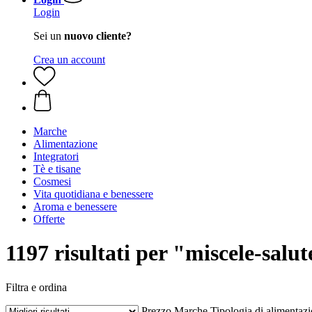
Login
Sei un
nuovo cliente?
Crea un account
Marche
Alimentazione
Integratori
Tè e tisane
Cosmesi
Vita quotidiana e benessere
Aroma e benessere
Offerte
1197 risultati per "miscele-salut
Filtra e ordina
Prezzo
Marche
Tipologia di alimentaz