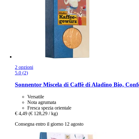
2 opzioni
5.0 (2)
Sonnentor
Miscela di Caffè di Aladino Bio, Conf
Versatile
Nota agrumata
Fresca spezia orientale
€ 4,49
(€ 128,29 / kg)
Consegna entro il giorno 12 agosto