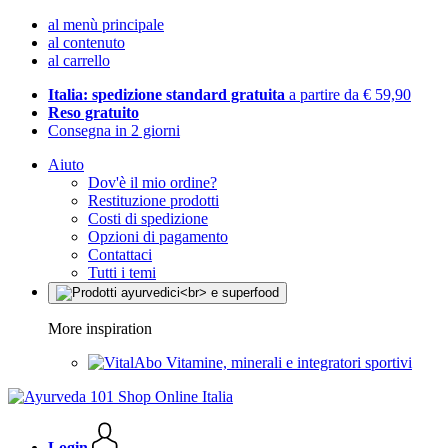
al menù principale
al contenuto
al carrello
Italia: spedizione standard gratuita
a partire da € 59,90
Reso gratuito
Consegna in 2 giorni
Aiuto
Dov'è il mio ordine?
Restituzione prodotti
Costi di spedizione
Opzioni di pagamento
Contattaci
Tutti i temi
More inspiration
Vitamine, minerali e integratori sportivi
Login