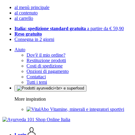
al menù principale
al contenuto
al carrello
Italia: spedizione standard gratuita
a partire da € 59,90
Reso gratuito
Consegna in 2 giorni
Aiuto
Dov'è il mio ordine?
Restituzione prodotti
Costi di spedizione
Opzioni di pagamento
Contattaci
Tutti i temi
More inspiration
Vitamine, minerali e integratori sportivi
Login