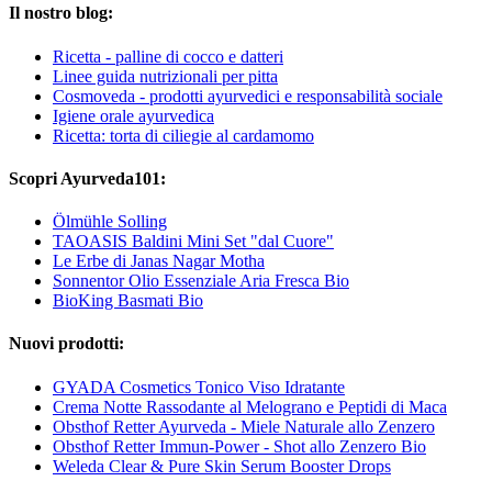
Il nostro blog:
Ricetta - palline di cocco e datteri
Linee guida nutrizionali per pitta
Cosmoveda - prodotti ayurvedici e responsabilità sociale
Igiene orale ayurvedica
Ricetta: torta di ciliegie al cardamomo
Scopri Ayurveda101:
Ölmühle Solling
TAOASIS Baldini Mini Set "dal Cuore"
Le Erbe di Janas Nagar Motha
Sonnentor Olio Essenziale Aria Fresca Bio
BioKing Basmati Bio
Nuovi prodotti:
GYADA Cosmetics Tonico Viso Idratante
Crema Notte Rassodante al Melograno e Peptidi di Maca
Obsthof Retter Ayurveda - Miele Naturale allo Zenzero
Obsthof Retter Immun-Power - Shot allo Zenzero Bio
Weleda Clear & Pure Skin Serum Booster Drops