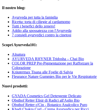
Il nostro blog:
Ayurveda per tutta la famiglia
Ricetta: torta di ciliegie al cardamomo
Tutti i benefici dello zenero!
Addio alla spossatezza con l'Ayurveda
7 consigli ayurvedici contro la cinetosi
Scopri Ayurveda101:
Alnatura
AYURVEDA RHYNER Tridosha – Chai Bio
COLOR PREP Pre-Pigmentazione per Rafforzare la
Colorazione
Kräutermax Tisana alle Foglie di Salvia
Fleurance Nature Gummies Bio per le Vie Respiratorie
Nuovi prodotti:
GYADA Cosmetics Gel Detergente Delicato
Obsthof Retter Elisir di Radici all'Aglio Bio
Obsthof Retter o'Cin - Botanico Analcolico Puro
Khadi Chakra Curl - Crema Ayurvedica per Ricci