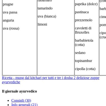
rabarbaro
(cott
paprika (dolce)
prugne
tamarindo
barb
pastinaca
uva passa
uva (bianca)
cime
prezzemolo
anguria
limoni
pom
cavoletti di
uva (rossa)
Bruxelles
cipo
(cru
barbabietola
(cotta)
sedano
topinambur
cipolla (cotta)
Ricetta - mung dal kitchari per tutti e tre i dosha
2 deliziose zuppe
ayurvediche
Il giornale ayurvedico
Consigli
(30)
Info generali
(21)