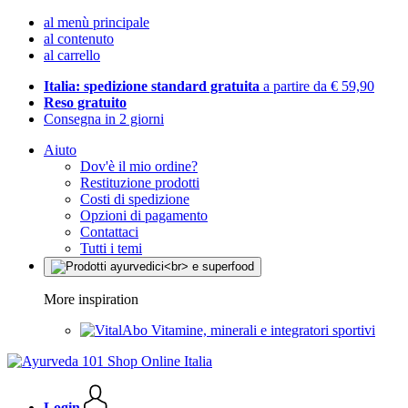
al menù principale
al contenuto
al carrello
Italia: spedizione standard gratuita
a partire da € 59,90
Reso gratuito
Consegna in 2 giorni
Aiuto
Dov'è il mio ordine?
Restituzione prodotti
Costi di spedizione
Opzioni di pagamento
Contattaci
Tutti i temi
More inspiration
Vitamine, minerali e integratori sportivi
Login