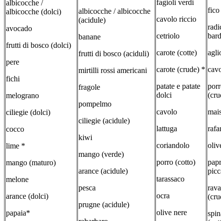
fagioli verdi
albicocche /
fico
albicocche / albicocche
albicocche (dolci)
cavolo riccio
(acidule)
radi
avocado
cetriolo
bar
banane
frutti di bosco (dolci)
carote (cotte)
agli
frutti di bosco (aciduli)
pere
carote (crude) *
cavo
mirtilli rossi americani
fichi
patate e patate
por
fragole
dolci
(cru
melograno
pompelmo
cavolo
mais
ciliegie (dolci)
ciliegie (acidule)
lattuga
rafa
cocco
kiwi
coriandolo
oliv
lime *
mango (verde)
porro (cotto)
papr
mango (maturo)
arance (acidule)
picc
tarassaco
melone
pesca
rava
ocra
arance (dolci)
(cru
prugne (acidule)
olive nere
papaia*
spin