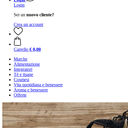
Login
Sei un
nuovo cliente?
Crea un account
Carrello
€ 0,00
Marche
Alimentazione
Integratori
Tè e tisane
Cosmesi
Vita quotidiana e benessere
Aroma e benessere
Offerte