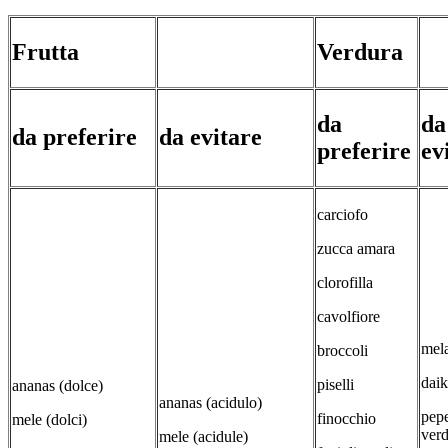
Frutta
Verdura
da
da
da preferire
da evitare
preferire
ev
carciofo
zucca amara
clorofilla
cavolfiore
mel
broccoli
dai
piselli
ananas (dolce)
ananas (acidulo)
pepe
finocchio
mele (dolci)
verd
mele (acidule)