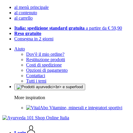
al menù principale
al contenuto
al carrello
Italia: spedizione standard gratuita
a partire da € 59,90
Reso gratuito
Consegna in 2 giorni
Aiuto
Dov'è il mio ordine?
Restituzione prodotti
Costi di spedizione
Opzioni di pagamento
Contattaci
Tutti i temi
More inspiration
Vitamine, minerali e integratori sportivi
Login