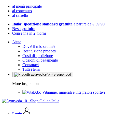
al menù principale
al contenuto
al carrello
Italia: spedizione standard gratuita
a partire da € 59,90
Reso gratuito
Consegna in 2 giorni
Aiuto
Dov'è il mio ordine?
Restituzione prodotti
Costi di spedizione
Opzioni di pagamento
Contattaci
Tutti i temi
More inspiration
Vitamine, minerali e integratori sportivi
Login