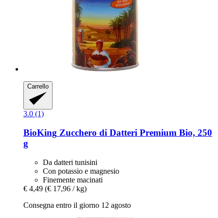
Carrello
3.0 (1)
BioKing
Zucchero di Datteri Premium Bio, 250
g
Da datteri tunisini
Con potassio e magnesio
Finemente macinati
€ 4,49
(€ 17,96 / kg)
Consegna entro il giorno 12 agosto