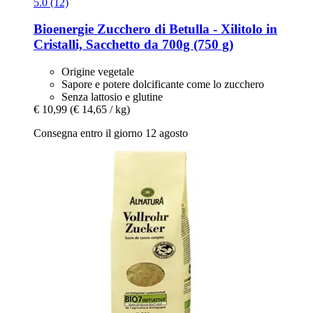
5.0 (12)
Bioenergie
Zucchero di Betulla -​ Xilitolo in
Cristalli, Sacchetto da 700g (750 g)
Origine vegetale
Sapore e potere dolcificante come lo zucchero
Senza lattosio e glutine
€ 10,99
(€ 14,65 / kg)
Consegna entro il giorno 12 agosto