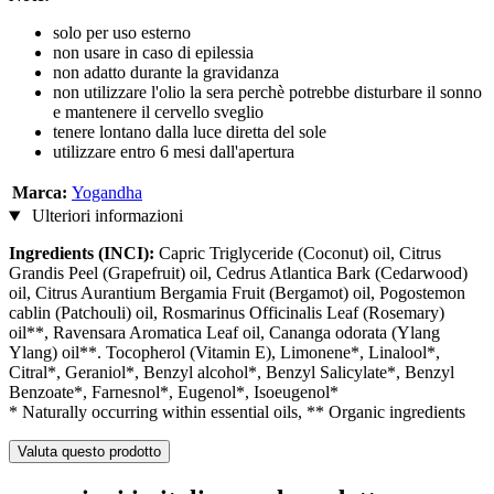
solo per uso esterno
non usare in caso di epilessia
non adatto durante la gravidanza
non utilizzare l'olio la sera perchè potrebbe disturbare il sonno
e mantenere il cervello sveglio
tenere lontano dalla luce diretta del sole
utilizzare entro 6 mesi dall'apertura
Marca:
Yogandha
Ulteriori informazioni
Ingredients (INCI):
Capric Triglyceride (Coconut) oil, Citrus
Grandis Peel (Grapefruit) oil, Cedrus Atlantica Bark (Cedarwood)
oil, Citrus Aurantium Bergamia Fruit (Bergamot) oil, Pogostemon
cablin (Patchouli) oil, Rosmarinus Officinalis Leaf (Rosemary)
oil**, Ravensara Aromatica Leaf oil, Cananga odorata (Ylang
Ylang) oil**. Tocopherol (Vitamin E), Limonene*, Linalool*,
Citral*, Geraniol*, Benzyl alcohol*, Benzyl Salicylate*, Benzyl
Benzoate*, Farnesnol*, Eugenol*, Isoeugenol*
* Naturally occurring within essential oils, ** Organic ingredients
Valuta questo prodotto