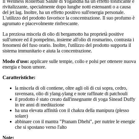
Il Wellness Rollerball Salute di Yogandha ha un effetto tonificante e
rivitalizzante, specialmente dopo lunghe notti estenuanti o a causa
del jet lag. Inoltre, ha un effetto positivo sull'energia personale.
L'utilizzo del prodotto favorisce la concentrazione. Il suo profumo è
agrumato e piacevolmente rinfrescante.
La preziosa miscela di olio di bergamotto ha proprietà positive
sull'umore ed il pompelmo, insieme all'olio di rosmarino, contrasta i
fenomeni del fuso orario. Inoltre, l'utilizzo del prodotto supporta il
sistema immunitario e aiuta la concentrazione.
Modo d'uso:
applicare sulle tempie, collo e polsi per ottenere nuova
energia e buon umore.
Caratteristiche:
la miscela di oli contiene, oltre agli oli di cui sopra, cedro,
ravensara, olio di ylang-ylang e note raffinate di patchouli
il prodotto è stato creato dall'insegnante di yoga Sinead Duffy
in tre anni di meditazione
ha una elevata affinità con il chakra della manipura (plesso
solare)
abbinare con il mantra "Pranam Dhehi", per nutrire le energie
che si spostano verso l'alto
Note: