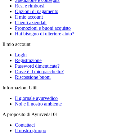
Spedizione e consegna
Resi e rimborsi
Opzioni di pagamento
Il mio account
Clienti aziendali
Promozioni e buoni acquisto
Hai bisogno di ulteriore aiuto?
Il mio account
Login
Registrazione
Password dimenticata?
Dove è il mio pacchetto?
Riscossione buoni
Informazioni Utili
Il giornale ayurvedico
Noi e il nostro ambiente
A proposito di Ayurveda101
Contattaci
Il nostro gruppo