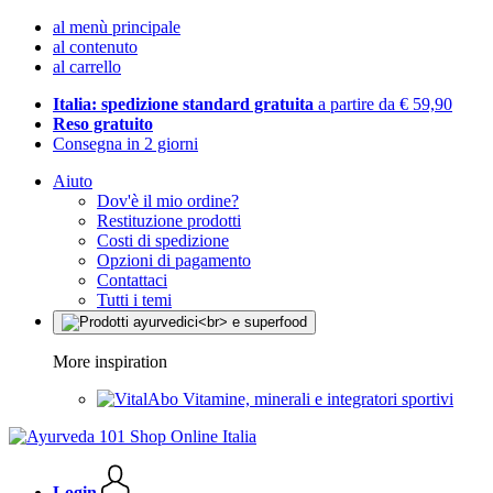
al menù principale
al contenuto
al carrello
Italia: spedizione standard gratuita
a partire da € 59,90
Reso gratuito
Consegna in 2 giorni
Aiuto
Dov'è il mio ordine?
Restituzione prodotti
Costi di spedizione
Opzioni di pagamento
Contattaci
Tutti i temi
More inspiration
Vitamine, minerali e integratori sportivi
Login