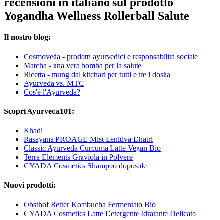
recensioni in italiano sul prodotto
Yogandha Wellness Rollerball Salute
Il nostro blog:
Cosmoveda - prodotti ayurvedici e responsabilità sociale
Matcha - una vera bomba per la salute
Ricetta - mung dal kitchari per tutti e tre i dosha
Ayurveda vs. MTC
Cos'è l'Ayurveda?
Scopri Ayurveda101:
Khadi
Rasayana PROAGE Mist Lenitiva Dhatri
Classic Ayurveda Curcuma Latte Vegan Bio
Terra Elements Graviola in Polvere
GYADA Cosmetics Shampoo doposole
Nuovi prodotti:
Obsthof Retter Kombucha Fermentato Bio
GYADA Cosmetics Latte Detergente Idratante Delicato