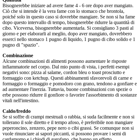
Bisognerebbe iniziare ad avere fame 4 - 6 ore dopo aver mangiato.
Ciò che si intende è la vera fame con lo stomaco che brontola,
poiché solo in questo caso si dovrebbe mangiare. Se non si ha fame
dopo questo intervallo di tempo, bisognerebbe ridurre la quantità di
cibo. Viceversa, bisognerebbe aumentarla. Si consigliano 3 pasti al
giorno e per elaborarli al meglio, dopo aver mangiato, dovrebbero
esserci nello stomaco 1 pugno di liquido, 1 pugno di cibo solido e 1
pugno di "spazio".
Combinazione
Alcune combinazioni di alimenti possono aumentare le risposte
infiammatorie nel corpo. Dal mio punto di vista, i perfetti esempi
negativi sono: pizza al salame, cordon bleu o toast prosciutto e
formaggio con ketchup. Questi abbinamenti sfavorevoli di carne e
formaggio o formaggio e pomodoro con grano, tendono a gonfiare e
ad aumentare l'inerzia. Tuttavia, buone combinazioni con spezie o
erbe possono ridurre il gonfiore o favorire l'assorbimento di sostanze
vitali nell'intestino.
Caldo/freddo
Se si soffre di crampi mestruali o rabbia, si suda facilmente e non si
tollerano il sole diretto e il tempo afoso, è preferibile non mangiare
peperoncino, zenzero, pepe nero o cibi grassi. Se comunque non si
vuole rinunciare ai sapori piccanti, si possono provare i semi di
cardamomo e i chiodi di garofano, che hanno un effetto