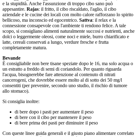
e la stupidità. Anche l'assunzione di troppo cibo sano può
appesantire.
Rajas
: il fritto, il cibo riscaldato, l'aglio, il cibo
aziendale e le cucine dei locali con molto calore rafforzano lo spirito
bellicoso, ma inconscio ed egocentrico.
Sattva
: il relax e la
connessione consapevole con l'ambiente ti rendono felice. A tale
scopo, si consigliano alimenti naturalmente succosi e nutrienti, anche
dolci o leggermente oleosi, come noci e miele, burro chiarificato e
latte, cereali conservati a lungo, verdure fresche e frutta
completamente matura.
Bevande
È consigliabile non bere tisane speziate dopo le 16, ma solo acqua o
un estratto a freddo di semi di coriandolo. Per quanto riguarda
l'acqua, bisognerebbe fare attenzione al contenuto di nitrati
cancerogeni, che dovrebbe essere molto al di sotto dei 50 mg/l
consentiti (per prevenire, secondo uno studio, il rischio di tumore
allo stomaco).
Si consiglia inoltre:
di bere dopo i pasti per aumentare il peso
di bere con il cibo per mantenere il peso
di bere prima dei pasti per diminuire il peso
Con queste linee guida generali e il giusto piano alimentare correlato