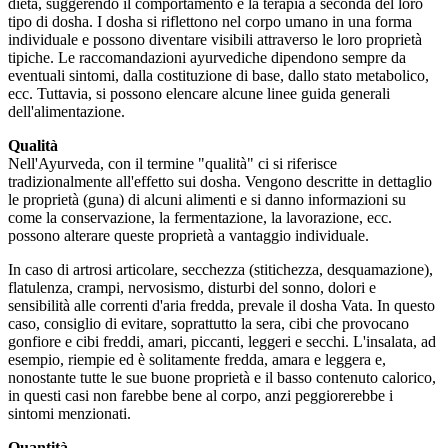
dieta, suggerendo il comportamento e la terapia a seconda del loro
tipo di dosha. I dosha si riflettono nel corpo umano in una forma
individuale e possono diventare visibili attraverso le loro proprietà
tipiche. Le raccomandazioni ayurvediche dipendono sempre da
eventuali sintomi, dalla costituzione di base, dallo stato metabolico,
ecc. Tuttavia, si possono elencare alcune linee guida generali
dell'alimentazione.
Qualità
Nell'Ayurveda, con il termine "qualità" ci si riferisce
tradizionalmente all'effetto sui dosha. Vengono descritte in dettaglio
le proprietà (guna) di alcuni alimenti e si danno informazioni su
come la conservazione, la fermentazione, la lavorazione, ecc.
possono alterare queste proprietà a vantaggio individuale.
In caso di artrosi articolare, secchezza (stitichezza, desquamazione),
flatulenza, crampi, nervosismo, disturbi del sonno, dolori e
sensibilità alle correnti d'aria fredda, prevale il dosha Vata. In questo
caso, consiglio di evitare, soprattutto la sera, cibi che provocano
gonfiore e cibi freddi, amari, piccanti, leggeri e secchi. L'insalata, ad
esempio, riempie ed è solitamente fredda, amara e leggera e,
nonostante tutte le sue buone proprietà e il basso contenuto calorico,
in questi casi non farebbe bene al corpo, anzi peggiorerebbe i
sintomi menzionati.
Quantità