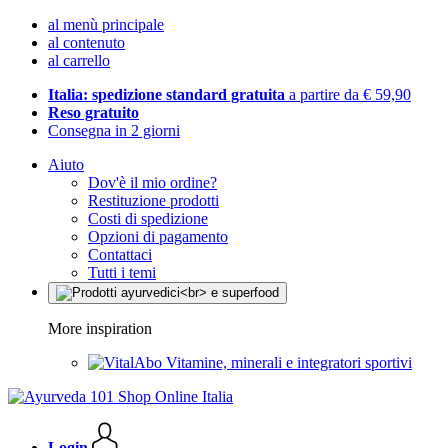
al menù principale
al contenuto
al carrello
Italia: spedizione standard gratuita
a partire da € 59,90
Reso gratuito
Consegna in 2 giorni
Aiuto
Dov'è il mio ordine?
Restituzione prodotti
Costi di spedizione
Opzioni di pagamento
Contattaci
Tutti i temi
More inspiration
Vitamine, minerali e integratori sportivi
Login