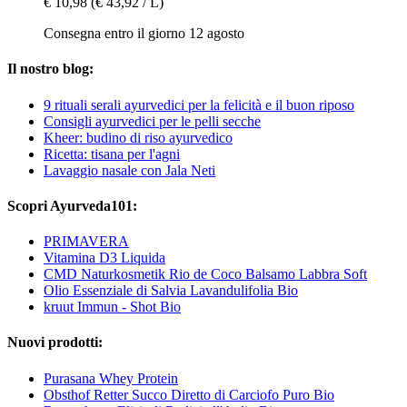
€ 10,98
(€ 43,92 / L)
Consegna entro il giorno 12 agosto
Il nostro blog:
9 rituali serali ayurvedici per la felicità e il buon riposo
Consigli ayurvedici per le pelli secche
Kheer: budino di riso ayurvedico
Ricetta: tisana per l'agni
Lavaggio nasale con Jala Neti
Scopri Ayurveda101:
PRIMAVERA
Vitamina D3 Liquida
CMD Naturkosmetik Rio de Coco Balsamo Labbra Soft
Olio Essenziale di Salvia Lavandulifolia Bio
kruut Immun - Shot Bio
Nuovi prodotti:
Purasana Whey Protein
Obsthof Retter Succo Diretto di Carciofo Puro Bio