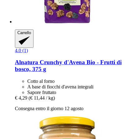
Carrello
4.0 (1)
Alnatura
Crunchy d'Avena Bio -​ Frutti di
bosco, 375 g
Cotto al forno
A base di fiocchi d'avena integrali
Sapore fruttato
€ 4,29
(€ 11,44 / kg)
Consegna entro il giorno 12 agosto