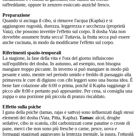
raffreddante, oppure lo zenzero essiccato anziché fresco.
Preparazione
Quando si asciuga il cibo, si rimuove l'acqua (Kapha) e si
aggiungono rugosità, durezza, leggerezza e secchezza (proprietà
Vata), che possono invertire l'effetto sul corpo. Il dosha Vata non
dovrebbe assumere frutta secca! Tuttavia, la frutta secca può essere
anche cucinata, in modo da modificarne l'effetto sul corpo.
Riferimenti spazio-temporali
La stagione, la fase della vita e l'ora del giorno influiscono
sull'equilibrio dei dosha. In autunno, ad esempio, non bisogna
mangiare troppo piccante. In inverno si può mangiare in modo più
pesante e unto, mentre nel periodo umido e freddo di passaggio alla
primavera le cure di digiuno con cibi leggeri sono una buona idea. È
bene fare colazione alle 6:00 o prima, poiché il Kapha raggiunge il
picco alle 8:00 e pertanto può appesantire. Per cena, si consiglia una
zuppa o una porzione più piccola di pranzo riscaldato.
Effetto sulla psiche
I guna della psiche (tamas, rajas e sattva) sono influenzati dagli stessi
elementi dei dosha (Vata, Pitta, Kapha).
Tamas
: alcol, droghe
sedative, cibo in scatola, cibi carbonizzati come patatine o croste di
pane, merci che non sono più fresche o carne, pesce, uova e
formaggi stagionati aggravano la lentezza mentale, la paura, l'ottusità