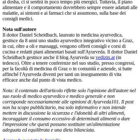
ai dosha, ci si sentirà in poco tempo più energici. Tuttavia, il piano
alimentare e il comportamento dovrebbero sempre essere adattati alle
malattie, ai sintomi e ai farmaci che si assumono, sulla base dei
consigli medici.
Nota sull'autore
Il dottor Daniel Scheidbach, laureato in medicina ayurvedica,
gestisce da 8 anni uno studio ayurvedico integrativo vicino a Graz,
in cui, oltre a oli e massaggi, vengono offerti consigli e corsi di
cucina e redatti piani alimentari basati sull'Ayurveda. Il dottor Daniel
Scheidbach gestisce anche il blog Ayurveda su
vedizin.at
(in
tedesco). Oltre a tenere conferenze nel suo studio, presso congressi,
per la facoltà di medicina di Graz o in comunità e aziende, si batte
affinché l'Ayurveda diventi per tanti un insegnamento di vita
efficace anche dal punto di vista medico.
Nota: il contenuto dell'articolo riflette solo l'opinione dell'autore nel
suo ruolo di medico ayurvedico e medico generale e non
corrisponde necessariamente alle opinioni di Ayurveda101. Il post
non ha scopo pubblicitario, ma solo informativo e non intende
mettere in discussione la sicurezza e l'idoneità di altri alimenti,
incoraggiare il consumo eccessivo di determinati alimenti o dare
l'impressione che questi possano sostituire un'alimentazione
adeguata ed equilibrata e una dieta bilanciata.