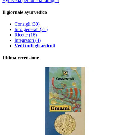
Ayurveda per tutta la famiglia
Il giornale ayurvedico
Consigli
(30)
Info generali
(21)
Ricette
(16)
Integratori
(4)
Vedi tutti gli articoli
Ultima recensione