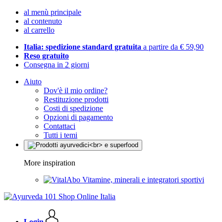
al menù principale
al contenuto
al carrello
Italia: spedizione standard gratuita
a partire da € 59,90
Reso gratuito
Consegna in 2 giorni
Aiuto
Dov'è il mio ordine?
Restituzione prodotti
Costi di spedizione
Opzioni di pagamento
Contattaci
Tutti i temi
More inspiration
Vitamine, minerali e integratori sportivi
Login