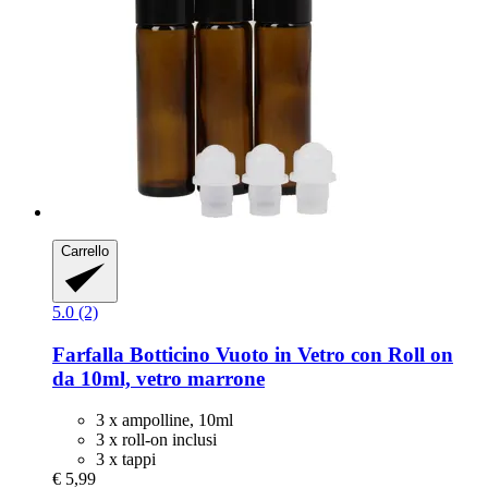
Carrello
5.0 (2)
Farfalla
Botticino Vuoto in Vetro con Roll on
da 10ml, vetro marrone
3 x ampolline, 10ml
3 x roll-on inclusi
3 x tappi
€ 5,99