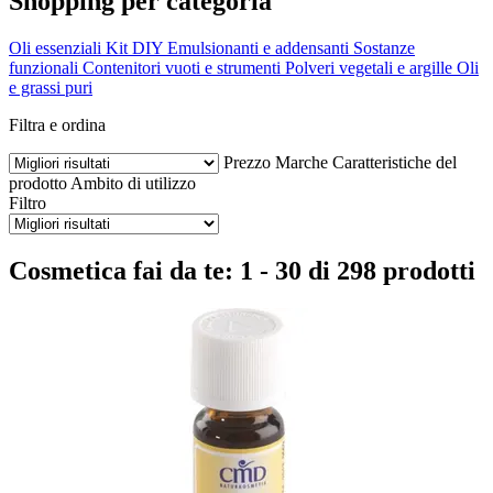
Shopping per categoria
Oli essenziali
Kit DIY
Emulsionanti e addensanti
Sostanze
funzionali
Contenitori vuoti e strumenti
Polveri vegetali e argille
Oli
e grassi puri
Filtra e ordina
Prezzo
Marche
Caratteristiche del
prodotto
Ambito di utilizzo
Filtro
Cosmetica fai da te: 1 - 30 di 298 prodotti