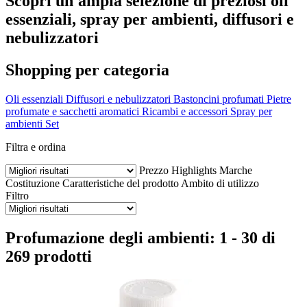
Scopri un'ampia selezione di preziosi oli
essenziali, spray per ambienti, diffusori e
nebulizzatori
Shopping per categoria
Oli essenziali
Diffusori e nebulizzatori
Bastoncini profumati
Pietre
profumate e sacchetti aromatici
Ricambi e accessori
Spray per
ambienti
Set
Filtra e ordina
Prezzo
Highlights
Marche
Costituzione
Caratteristiche del prodotto
Ambito di utilizzo
Filtro
Profumazione degli ambienti: 1 - 30 di
269 prodotti