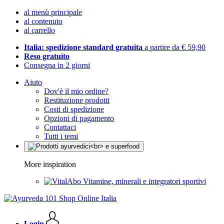
al menù principale
al contenuto
al carrello
Italia: spedizione standard gratuita
a partire da € 59,90
Reso gratuito
Consegna in 2 giorni
Aiuto
Dov'è il mio ordine?
Restituzione prodotti
Costi di spedizione
Opzioni di pagamento
Contattaci
Tutti i temi
More inspiration
Vitamine, minerali e integratori sportivi
Login