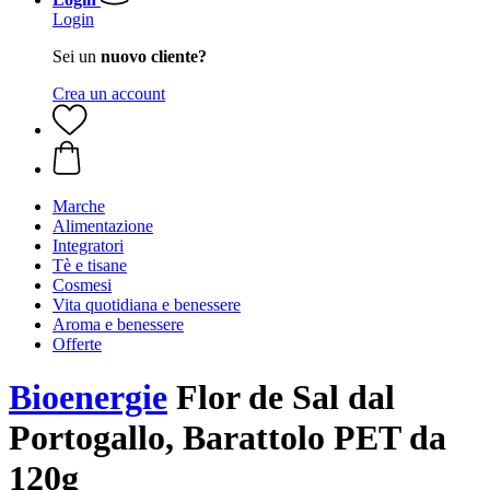
Login
Sei un
nuovo cliente?
Crea un account
Marche
Alimentazione
Integratori
Tè e tisane
Cosmesi
Vita quotidiana e benessere
Aroma e benessere
Offerte
Bioenergie
Flor de Sal dal
Portogallo, Barattolo PET da
120g