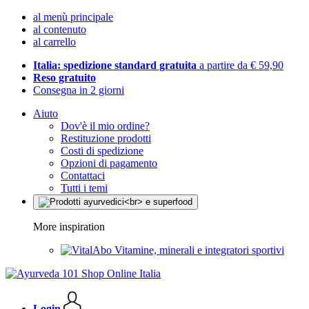
al menù principale
al contenuto
al carrello
Italia: spedizione standard gratuita
a partire da € 59,90
Reso gratuito
Consegna in 2 giorni
Aiuto
Dov'è il mio ordine?
Restituzione prodotti
Costi di spedizione
Opzioni di pagamento
Contattaci
Tutti i temi
More inspiration
Vitamine, minerali e integratori sportivi
Login