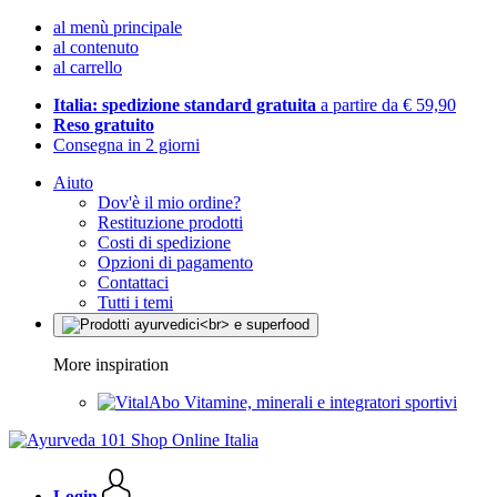
al menù principale
al contenuto
al carrello
Italia: spedizione standard gratuita
a partire da € 59,90
Reso gratuito
Consegna in 2 giorni
Aiuto
Dov'è il mio ordine?
Restituzione prodotti
Costi di spedizione
Opzioni di pagamento
Contattaci
Tutti i temi
More inspiration
Vitamine, minerali e integratori sportivi
Login