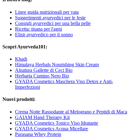
Linee guida nutrizionali per vata
Suggerimenti ayurvedici per le feste
Consigli ayurvedici per una bella pelle
Ricetta: tisana per l'agni
Elisir ayurvedico per il sonno
Scopri Ayurveda101:
Khadi
Himalaya Herbals Nourishing Skin Cream
Alnatura Gallette di Ceci Bio
Herbaria Cumino Nero Bio
GYADA Cosmetics Maschera Viso Detox e Anti-
Imperfezioni
Nuovi prodotti:
Crema Notte Rassodante al Melograno e Peptidi di Maca
GAIAM Hand Therapy Kit
GYADA Cosmetics Tonico Viso Idratante
GYADA Cosmetics Acqua Micellare
Purasana Whey Protein