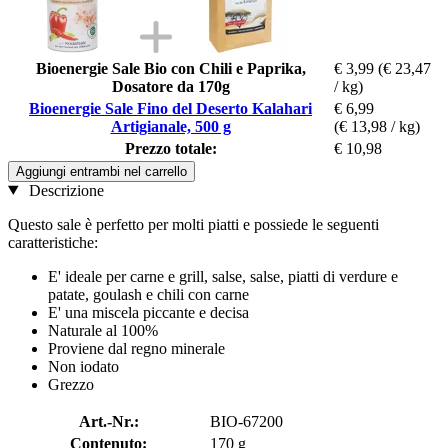
Bioenergie Sale Bio con Chili e Paprika,
€ 3,99
(€ 23,47
Dosatore da 170g
/ kg)
Bioenergie Sale Fino del Deserto Kalahari
€ 6,99
Artigianale, 500 g
(€ 13,98 / kg)
Prezzo totale:
€ 10,98
Aggiungi entrambi nel carrello
Descrizione
Questo sale è perfetto per molti piatti e possiede le seguenti
caratteristiche:
E' ideale per carne e grill, salse, salse, piatti di verdure e
patate, goulash e chili con carne
E' una miscela piccante e decisa
Naturale al 100%
Proviene dal regno minerale
Non iodato
Grezzo
Art.-Nr.:
BIO-67200
Contenuto:
170 g