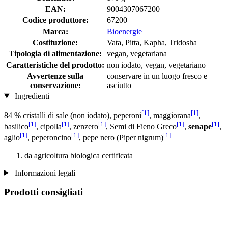
EAN:
9004307067200
Codice produttore:
67200
Marca:
Bioenergie
Costituzione:
Vata, Pitta, Kapha, Tridosha
Tipologia di alimentazione:
vegan, vegetariana
Caratteristiche del prodotto:
non iodato, vegan, vegetariano
Avvertenze sulla
conservare in un luogo fresco e
conservazione:
asciutto
Ingredienti
[1]
[1]
84 % cristalli di sale (non iodato), peperoni
, maggiorana
,
[1]
[1]
[1]
[1]
[1]
basilico
, cipolla
, zenzero
, Semi di Fieno Greco
,
senape
,
[1]
[1]
[1]
aglio
, peperoncino
, pepe nero (Piper nigrum)
da agricoltura biologica certificata
Informazioni legali
Prodotti consigliati