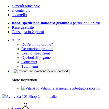
al menù principale
al contenuto
al carrello
Italia: spedizione standard gratuita
a partire da € 59,90
Reso gratuito
Consegna in 2 giorni
Aiuto
Dov'è il mio ordine?
Restituzione prodotti
Costi di spedizione
Opzioni di pagamento
Contattaci
Tutti i temi
More inspiration
Vitamine, minerali e integratori sportivi
Login