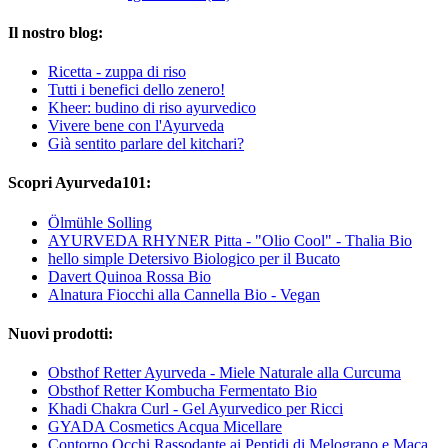
Il nostro blog:
Ricetta - zuppa di riso
Tutti i benefici dello zenero!
Kheer: budino di riso ayurvedico
Vivere bene con l'Ayurveda
Già sentito parlare del kitchari?
Scopri Ayurveda101:
Ölmühle Solling
AYURVEDA RHYNER Pitta - "Olio Cool" - Thalia Bio
hello simple Detersivo Biologico per il Bucato
Davert Quinoa Rossa Bio
Alnatura Fiocchi alla Cannella Bio - Vegan
Nuovi prodotti:
Obsthof Retter Ayurveda - Miele Naturale alla Curcuma
Obsthof Retter Kombucha Fermentato Bio
Khadi Chakra Curl - Gel Ayurvedico per Ricci
GYADA Cosmetics Acqua Micellare
Contorno Occhi Rassodante ai Peptidi di Melograno e Maca