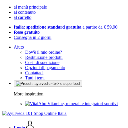
al menù principale
al contenuto
al carrello
Italia: spedizione standard gratuita
a partire da € 59,90
Reso gratuito
Consegna in 2 giorni
Aiuto
Dov'è il mio ordine?
Restituzione prodotti
Costi di spedizione
Opzioni di pagamento
Contattaci
Tutti i temi
More inspiration
Vitamine, minerali e integratori sportivi
Login