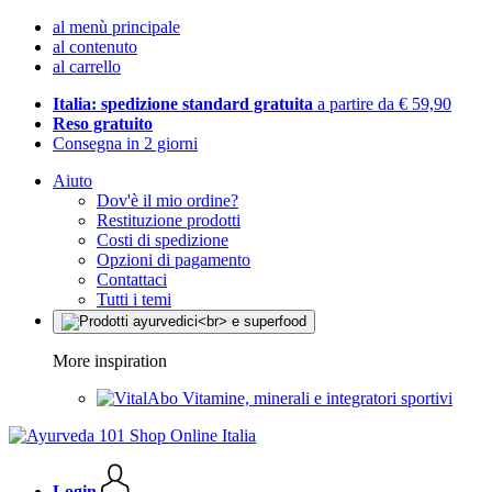
al menù principale
al contenuto
al carrello
Italia: spedizione standard gratuita
a partire da € 59,90
Reso gratuito
Consegna in 2 giorni
Aiuto
Dov'è il mio ordine?
Restituzione prodotti
Costi di spedizione
Opzioni di pagamento
Contattaci
Tutti i temi
More inspiration
Vitamine, minerali e integratori sportivi
Login