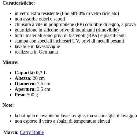
Caratteristiche:
in vetro extra resistente (fino all'80% di vetro riciclato)
non assorbe odori e sapori
chiusura a vite in polipropilene (PP) con fibre di legno, a prova 
guarnizione in silicone privo di inquinanti (rimovibile)
tutti i materiali sono privi di bisfenoli (BPA) e plastificanti
stampa con speciali inchiostri UV, privi di metalli pesanti
lavabile in lavastoviglie
realizzata in Germania
Misure:
Capacità: 0,7 L
Altezza:
26 cm
Diametro:
7,5 cm
Apertura:
3,5 cm
Peso:
500 g
Note:
la bottiglia è lavabile in lavastoviglie, ma si consiglia il lavag
non esporre il vetro a sbalzi di temperatura elevati
Marca:
Carry Bottle