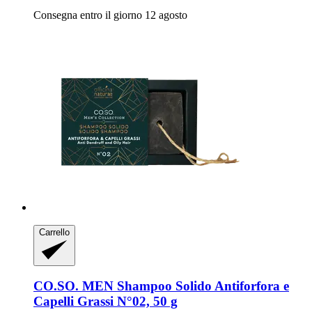
Consegna entro il giorno 12 agosto
Carrello
CO.SO.
MEN Shampoo Solido Antiforfora e
Capelli Grassi N°02, 50 g