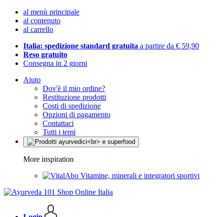
al menù principale
al contenuto
al carrello
Italia: spedizione standard gratuita
a partire da € 59,90
Reso gratuito
Consegna in 2 giorni
Aiuto
Dov'è il mio ordine?
Restituzione prodotti
Costi di spedizione
Opzioni di pagamento
Contattaci
Tutti i temi
More inspiration
Vitamine, minerali e integratori sportivi
Login