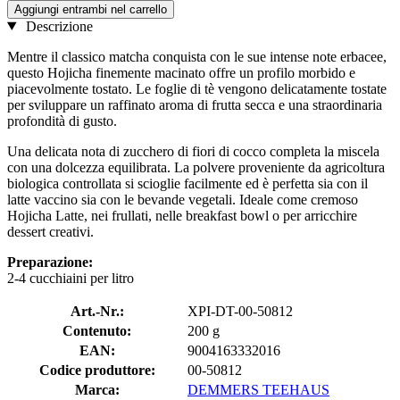
Aggiungi entrambi nel carrello
Descrizione
Mentre il classico matcha conquista con le sue intense note erbacee,
questo Hojicha finemente macinato offre un profilo morbido e
piacevolmente tostato. Le foglie di tè vengono delicatamente tostate
per sviluppare un raffinato aroma di frutta secca e una straordinaria
profondità di gusto.
Una delicata nota di zucchero di fiori di cocco completa la miscela
con una dolcezza equilibrata. La polvere proveniente da agricoltura
biologica controllata si scioglie facilmente ed è perfetta sia con il
latte vaccino sia con le bevande vegetali. Ideale come cremoso
Hojicha Latte, nei frullati, nelle breakfast bowl o per arricchire
dessert creativi.
Preparazione:
2-4 cucchiaini per litro
Art.-Nr.:
XPI-DT-00-50812
Contenuto:
200 g
EAN:
9004163332016
Codice produttore:
00-50812
Marca:
DEMMERS TEEHAUS