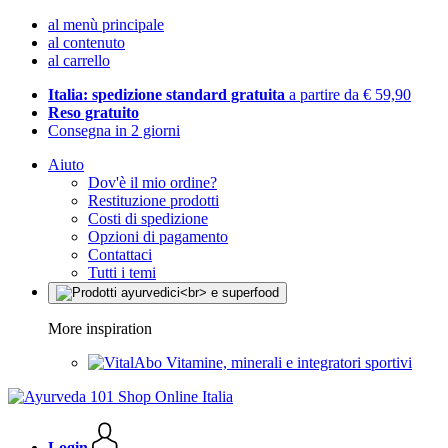
al menù principale
al contenuto
al carrello
Italia: spedizione standard gratuita
a partire da € 59,90
Reso gratuito
Consegna in 2 giorni
Aiuto
Dov'è il mio ordine?
Restituzione prodotti
Costi di spedizione
Opzioni di pagamento
Contattaci
Tutti i temi
More inspiration
Vitamine, minerali e integratori sportivi
Login