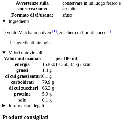
Avvertenze sulla
conservare in un luogo fresco e
conservazione:
asciutto
Formato di tè/tisana:
sfuso
Ingredienti
[1]
[1]
tè verde Matcha in polvere
, zucchero di fiori di cocco
ingredienti biologici
Valori nutrizionali
Valori nutrizionali
per 100 ml
energia
1536,01 / 366,87 kj / kcal
grassi
1,3 g
di cui grassi saturi
0,1 g
carboidrati
79,9 g
di cui zuccheri
66,3 g
proteine
5,9 g
sale
0,1 g
Informazioni legali
Prodotti consigliati