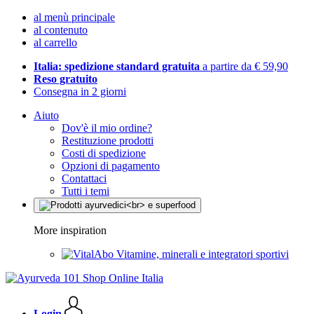
al menù principale
al contenuto
al carrello
Italia: spedizione standard gratuita
a partire da € 59,90
Reso gratuito
Consegna in 2 giorni
Aiuto
Dov'è il mio ordine?
Restituzione prodotti
Costi di spedizione
Opzioni di pagamento
Contattaci
Tutti i temi
More inspiration
Vitamine, minerali e integratori sportivi
Login