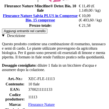
Fleurance Nature Mincifine® Detox Bio, 10
€ 11,49
(€
fiale
1.149,00 / kg)
Fleurance Nature Salvia PLUS in Compresse
€ 10,09
Bio, 15 compresse
(€ 403,60 / kg)
Prezzo totale:
€ 21,58
Aggiungi entrambi nel carrello
Descrizione
Questo prodotto contiene una combinazione di rosmarino, tarassaco
e semi di cardo. Le piante utilizzate provengono da agricoltura
biologica. Per il gusto sono presenti oli essenziali di limone e menta
piperita. Il formato in fiale rende l'utilizzo pratico nella quotidianità.
Dosaggio consigliato:
diluire 1 fiala in un bicchiere d'acqua e
assumere dopo la colazione.
Art.-Nr.:
XEC-FLE-11113
Contenuto:
10 fiale
EAN:
3700211111133
Codice
11113
produttore:
Marca:
Fleurance Nature