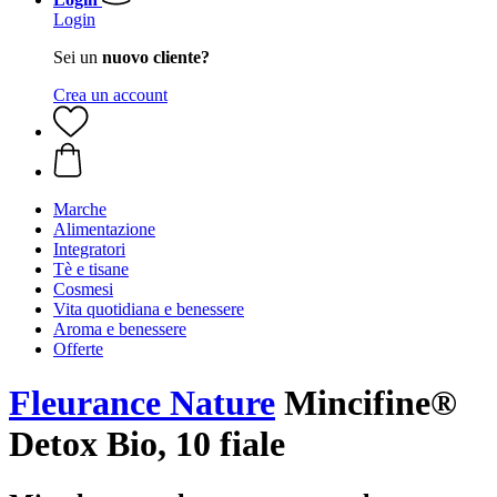
Login
Sei un
nuovo cliente?
Crea un account
Marche
Alimentazione
Integratori
Tè e tisane
Cosmesi
Vita quotidiana e benessere
Aroma e benessere
Offerte
Fleurance Nature
Mincifine®
Detox Bio, 10 fiale