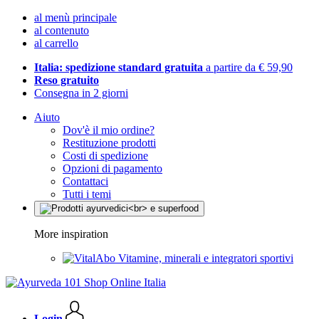
al menù principale
al contenuto
al carrello
Italia: spedizione standard gratuita
a partire da € 59,90
Reso gratuito
Consegna in 2 giorni
Aiuto
Dov'è il mio ordine?
Restituzione prodotti
Costi di spedizione
Opzioni di pagamento
Contattaci
Tutti i temi
More inspiration
Vitamine, minerali e integratori sportivi
Login