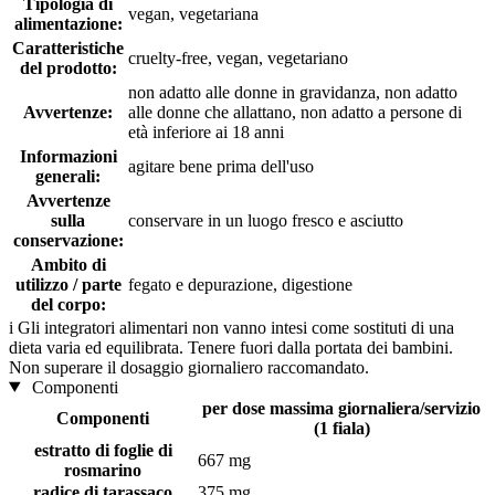
Tipologia di
vegan, vegetariana
alimentazione:
Caratteristiche
cruelty-free, vegan, vegetariano
del prodotto:
non adatto alle donne in gravidanza, non adatto
Avvertenze:
alle donne che allattano, non adatto a persone di
età inferiore ai 18 anni
Informazioni
agitare bene prima dell'uso
generali:
Avvertenze
sulla
conservare in un luogo fresco e asciutto
conservazione:
Ambito di
utilizzo / parte
fegato e depurazione, digestione
del corpo:
i
Gli integratori alimentari non vanno intesi come sostituti di una
dieta varia ed equilibrata. Tenere fuori dalla portata dei bambini.
Non superare il dosaggio giornaliero raccomandato.
Componenti
per dose massima giornaliera/servizio
Componenti
(1 fiala)
estratto di foglie di
667 mg
rosmarino
radice di tarassaco
375 mg