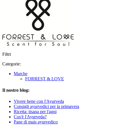
Filtri
Categorie:
Marche
FORREST & LOVE
Il nostro blog:
Vivere bene con l'Ayurveda
Consigli ayurvedici per la primavera
Ricetta: tisana per l'agni
Cos'è l'Ayurveda?
Pane di mais ayurvedico