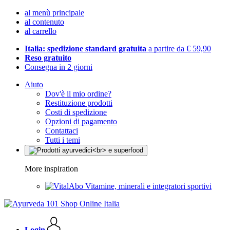
al menù principale
al contenuto
al carrello
Italia: spedizione standard gratuita
a partire da € 59,90
Reso gratuito
Consegna in 2 giorni
Aiuto
Dov'è il mio ordine?
Restituzione prodotti
Costi di spedizione
Opzioni di pagamento
Contattaci
Tutti i temi
More inspiration
Vitamine, minerali e integratori sportivi
Login