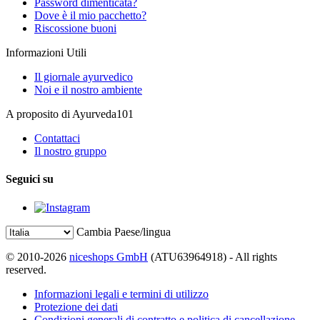
Password dimenticata?
Dove è il mio pacchetto?
Riscossione buoni
Informazioni Utili
Il giornale ayurvedico
Noi e il nostro ambiente
A proposito di Ayurveda101
Contattaci
Il nostro gruppo
Seguici su
Cambia Paese/lingua
© 2010-2026
niceshops GmbH
(ATU63964918) - All rights
reserved.
Informazioni legali e termini di utilizzo
Protezione dei dati
Condizioni generali di contratto e politica di cancellazione