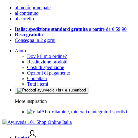
al menù principale
al contenuto
al carrello
Italia: spedizione standard gratuita
a partire da € 59,90
Reso gratuito
Consegna in 2 giorni
Aiuto
Dov'è il mio ordine?
Restituzione prodotti
Costi di spedizione
Opzioni di pagamento
Contattaci
Tutti i temi
More inspiration
Vitamine, minerali e integratori sportivi
Login