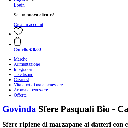
Login
Sei un
nuovo cliente?
Crea un account
Carrello
€ 0,00
Marche
Alimentazione
Integratori
Tè e tisane
Cosmesi
Vita quotidiana e benessere
Aroma e benessere
Offerte
Govinda
Sfere Pasquali Bio - C
Sfere ripiene di marzapane ai datteri con c