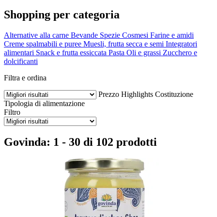
Shopping per categoria
Alternative alla carne
Bevande
Spezie
Cosmesi
Farine e amidi
Creme spalmabili e puree
Muesli, frutta secca e semi
Integratori
alimentari
Snack e frutta essiccata
Pasta
Oli e grassi
Zucchero e
dolcificanti
Filtra e ordina
Prezzo
Highlights
Costituzione
Tipologia di alimentazione
Filtro
Govinda: 1 - 30 di 102 prodotti