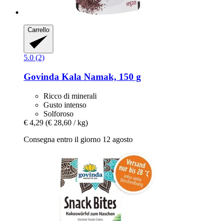
Carrello
5.0 (2)
Govinda
Kala Namak, 150 g
Ricco di minerali
Gusto intenso
Solforoso
€ 4,29
(€ 28,60 / kg)
Consegna entro il giorno 12 agosto