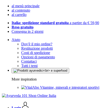
al menù principale
al contenuto
al carrello
Italia: spedizione standard gratuita
a partire da € 59,90
Reso gratuito
Consegna in 2 giorni
Aiuto
Dov'è il mio ordine?
Restituzione prodotti
Costi di spedizione
Opzioni di pagamento
Contattaci
Tutti i temi
More inspiration
Vitamine, minerali e integratori sportivi
Login