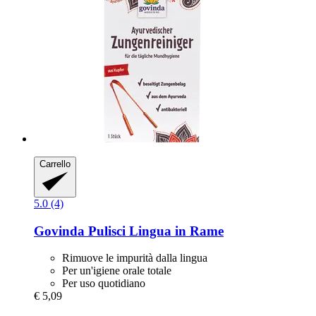
Carrello
5.0 (4)
Govinda
Pulisci Lingua in Rame
Rimuove le impurità dalla lingua
Per un'igiene orale totale
Per uso quotidiano
€ 5,09