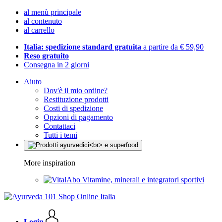
al menù principale
al contenuto
al carrello
Italia: spedizione standard gratuita
a partire da € 59,90
Reso gratuito
Consegna in 2 giorni
Aiuto
Dov'è il mio ordine?
Restituzione prodotti
Costi di spedizione
Opzioni di pagamento
Contattaci
Tutti i temi
More inspiration
Vitamine, minerali e integratori sportivi
Login