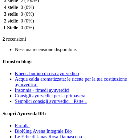
5 stelle
2
(100%)
4 stelle
0
(0%)
3 stelle
0
(0%)
2 stelle
0
(0%)
1 Stelle
0
(0%)
2
recensioni
Nessuna recensione disponibile.
Il nostro blog:
Kheer: budino di riso ayurvedico
Acqua calda aromatizzata: le ricette per la tua costituzione
ayurvedica!
Insonnia - rimedi ayuverdici
Consigli ayurvedici per la primavera
Semplici consigli ayurvedici - Parte 1
Scopri Ayurveda101:
Farfalla
BioKing Avena Integrale Bio
Le Erbe di Janas Rosa Damascena