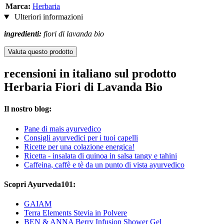
Marca:
Herbaria
Ulteriori informazioni
ingredienti:
fiori di lavanda bio
Valuta questo prodotto
recensioni in italiano sul prodotto
Herbaria Fiori di Lavanda Bio
Il nostro blog:
Pane di mais ayurvedico
Consigli ayurvedici per i tuoi capelli
Ricette per una colazione energica!
Ricetta - insalata di quinoa in salsa tangy e tahini
Caffeina, caffè e tè da un punto di vista ayurvedico
Scopri Ayurveda101:
GAIAM
Terra Elements Stevia in Polvere
BEN & ANNA Berry Infusion Shower Gel