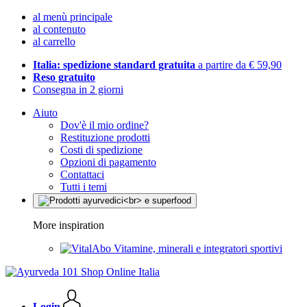
al menù principale
al contenuto
al carrello
Italia: spedizione standard gratuita
a partire da € 59,90
Reso gratuito
Consegna in 2 giorni
Aiuto
Dov'è il mio ordine?
Restituzione prodotti
Costi di spedizione
Opzioni di pagamento
Contattaci
Tutti i temi
More inspiration
Vitamine, minerali e integratori sportivi
Login