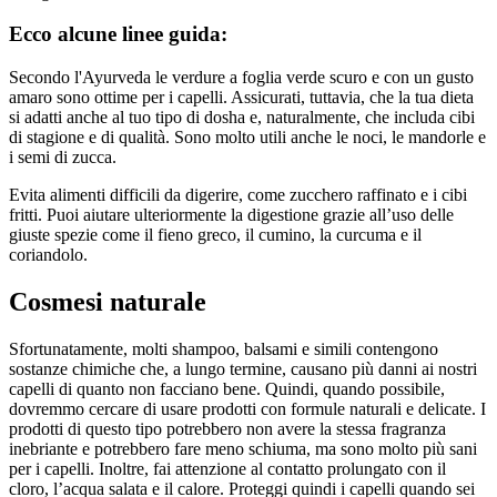
Ecco alcune linee guida:
Secondo l'Ayurveda le verdure a foglia verde scuro e con un gusto
amaro sono ottime per i capelli. Assicurati, tuttavia, che la tua dieta
si adatti anche al tuo tipo di dosha e, naturalmente, che includa cibi
di stagione e di qualità. Sono molto utili anche le noci, le mandorle e
i semi di zucca.
Evita alimenti difficili da digerire, come zucchero raffinato e i cibi
fritti. Puoi aiutare ulteriormente la digestione grazie all’uso delle
giuste spezie come il fieno greco, il cumino, la curcuma e il
coriandolo.
Cosmesi naturale
Sfortunatamente, molti shampoo, balsami e simili contengono
sostanze chimiche che, a lungo termine, causano più danni ai nostri
capelli di quanto non facciano bene. Quindi, quando possibile,
dovremmo cercare di usare prodotti con formule naturali e delicate. I
prodotti di questo tipo potrebbero non avere la stessa fragranza
inebriante e potrebbero fare meno schiuma, ma sono molto più sani
per i capelli. Inoltre, fai attenzione al contatto prolungato con il
cloro, l’acqua salata e il calore. Proteggi quindi i capelli quando sei