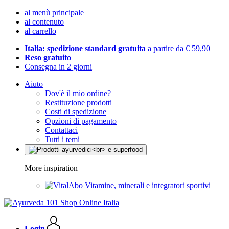
al menù principale
al contenuto
al carrello
Italia: spedizione standard gratuita
a partire da € 59,90
Reso gratuito
Consegna in 2 giorni
Aiuto
Dov'è il mio ordine?
Restituzione prodotti
Costi di spedizione
Opzioni di pagamento
Contattaci
Tutti i temi
More inspiration
Vitamine, minerali e integratori sportivi
Login