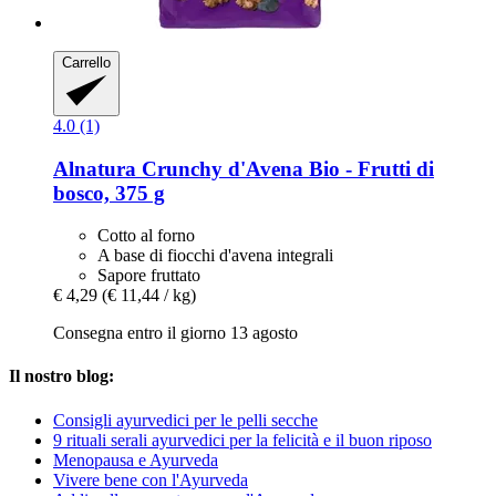
Carrello
4.0 (1)
Alnatura
Crunchy d'Avena Bio -​ Frutti di
bosco, 375 g
Cotto al forno
A base di fiocchi d'avena integrali
Sapore fruttato
€ 4,29
(€ 11,44 / kg)
Consegna entro il giorno 13 agosto
Il nostro blog:
Consigli ayurvedici per le pelli secche
9 rituali serali ayurvedici per la felicità e il buon riposo
Menopausa e Ayurveda
Vivere bene con l'Ayurveda