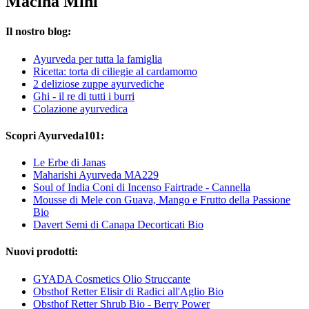
Macina Mini
Il nostro blog:
Ayurveda per tutta la famiglia
Ricetta: torta di ciliegie al cardamomo
2 deliziose zuppe ayurvediche
Ghi - il re di tutti i burri
Colazione ayurvedica
Scopri Ayurveda101:
Le Erbe di Janas
Maharishi Ayurveda MA229
Soul of India Coni di Incenso Fairtrade - Cannella
Mousse di Mele con Guava, Mango e Frutto della Passione
Bio
Davert Semi di Canapa Decorticati Bio
Nuovi prodotti:
GYADA Cosmetics Olio Struccante
Obsthof Retter Elisir di Radici all'Aglio Bio
Obsthof Retter Shrub Bio - Berry Power