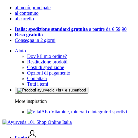
al menù principale
al contenuto
al carrello
Italia: spedizione standard gratuita
a partire da € 59,90
Reso gratuito
Consegna in 2 giorni
Aiuto
Dov'è il mio ordine?
Restituzione prodotti
Costi di spedizione
Opzioni di pagamento
Contattaci
Tutti i temi
More inspiration
Vitamine, minerali e integratori sportivi
Login