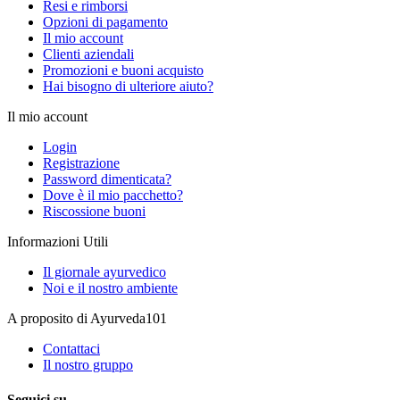
Resi e rimborsi
Opzioni di pagamento
Il mio account
Clienti aziendali
Promozioni e buoni acquisto
Hai bisogno di ulteriore aiuto?
Il mio account
Login
Registrazione
Password dimenticata?
Dove è il mio pacchetto?
Riscossione buoni
Informazioni Utili
Il giornale ayurvedico
Noi e il nostro ambiente
A proposito di Ayurveda101
Contattaci
Il nostro gruppo
Seguici su