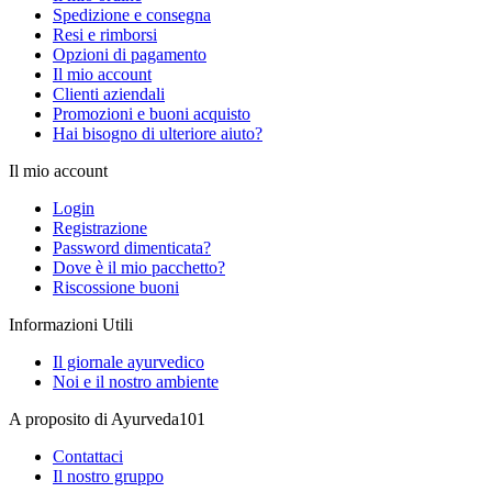
Spedizione e consegna
Resi e rimborsi
Opzioni di pagamento
Il mio account
Clienti aziendali
Promozioni e buoni acquisto
Hai bisogno di ulteriore aiuto?
Il mio account
Login
Registrazione
Password dimenticata?
Dove è il mio pacchetto?
Riscossione buoni
Informazioni Utili
Il giornale ayurvedico
Noi e il nostro ambiente
A proposito di Ayurveda101
Contattaci
Il nostro gruppo