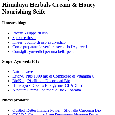
Himalaya Herbals Cream & Honey
Nourishing Seife
Il nostro blog:
Ricetta - zuppa di riso
Spezie e dosha
Kheer: budino di riso ayurvedico
Come preparare le verdure secondo l'Ayurveda
Consigli ayurvedici per una bella pelle
Scopri Ayurveda101:
Nature Love
Ester-C Plus 1000 mg di Complesso di Vitamina C
BioKing Piselli non Decorticati Bio
Himalaya's Dreams Energyliner CLARITY
Alnatura Crema Spalmabile Bio - Toscana
Nuovi prodotti:
Obsthof Retter Immun-Power - Shot alla Curcuma Bio
GYADA Cosmetics Latte Detergente Idratante Delicato