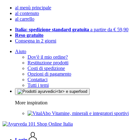
al menù principale
al contenuto
al carrello
Italia: spedizione standard gratuita
a partire da € 59,90
Reso gratuito
Consegna in 2 giorni
Aiuto
Dov'è il mio ordine?
Restituzione prodotti
Costi di spedizione
Opzioni di pagamento
Contattaci
Tutti i temi
More inspiration
Vitamine, minerali e integratori sportivi
Login