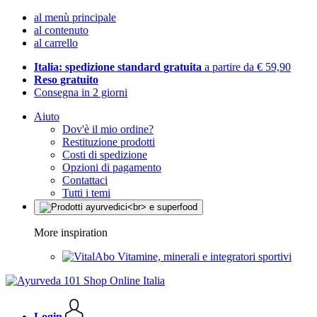
al menù principale
al contenuto
al carrello
Italia: spedizione standard gratuita
a partire da € 59,90
Reso gratuito
Consegna in 2 giorni
Aiuto
Dov'è il mio ordine?
Restituzione prodotti
Costi di spedizione
Opzioni di pagamento
Contattaci
Tutti i temi
More inspiration
Vitamine, minerali e integratori sportivi
Login