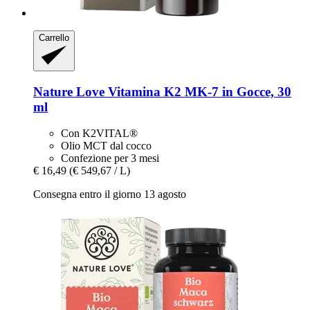
Carrello
Nature Love
Vitamina K2 MK-​7 in Gocce, 30
ml
Con K2VITAL®
Olio MCT dal cocco
Confezione per 3 mesi
€ 16,49
(€ 549,67 / L)
Consegna entro il giorno 13 agosto